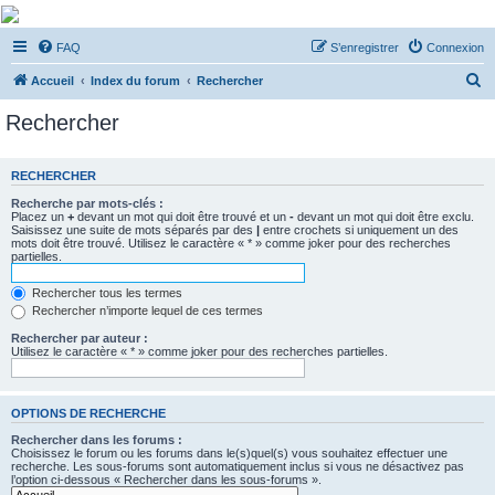
De Musicae Militari -
FAQ
S’enregistrer
Connexion
Forums
R
Forums de discussions
Accueil
Index du forum
Rechercher
e
Rechercher
c
h
RECHERCHER
e
Recherche par mots-clés :
r
Placez un
+
devant un mot qui doit être trouvé et un
-
devant un mot qui doit être exclu.
Saisissez une suite de mots séparés par des
|
entre crochets si uniquement un des
c
mots doit être trouvé. Utilisez le caractère « * » comme joker pour des recherches
partielles.
h
e
Rechercher tous les termes
Rechercher n’importe lequel de ces termes
r
Rechercher par auteur :
Utilisez le caractère « * » comme joker pour des recherches partielles.
OPTIONS DE RECHERCHE
Rechercher dans les forums :
Choisissez le forum ou les forums dans le(s)quel(s) vous souhaitez effectuer une
recherche. Les sous-forums sont automatiquement inclus si vous ne désactivez pas
l’option ci-dessous « Rechercher dans les sous-forums ».