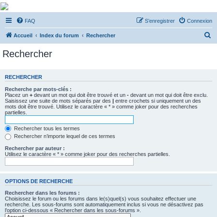
De Musicae Militari -
FAQ
S’enregistrer
Connexion
Forums
R
Forums de discussions
Accueil
Index du forum
Rechercher
e
Rechercher
c
h
RECHERCHER
e
Recherche par mots-clés :
r
Placez un
+
devant un mot qui doit être trouvé et un
-
devant un mot qui doit être exclu.
Saisissez une suite de mots séparés par des
|
entre crochets si uniquement un des
c
mots doit être trouvé. Utilisez le caractère « * » comme joker pour des recherches
partielles.
h
e
Rechercher tous les termes
Rechercher n’importe lequel de ces termes
r
Rechercher par auteur :
Utilisez le caractère « * » comme joker pour des recherches partielles.
OPTIONS DE RECHERCHE
Rechercher dans les forums :
Choisissez le forum ou les forums dans le(s)quel(s) vous souhaitez effectuer une
recherche. Les sous-forums sont automatiquement inclus si vous ne désactivez pas
l’option ci-dessous « Rechercher dans les sous-forums ».