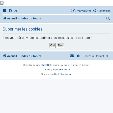
De Musicae Militari -
FAQ
S’enregistrer
Connexion
Forums
R
Forums de discussions
Accueil
Index du forum
e
Supprimer les cookies
c
h
Êtes-vous sûr de vouloir supprimer tous les cookies de ce forum ?
e
r
c
Accueil
Index du forum
Heures au format
UTC
h
Développé par
phpBB
® Forum Software © phpBB Limited
e
Traduit par
phpBB-fr.com
r
Confidentialité
|
Conditions