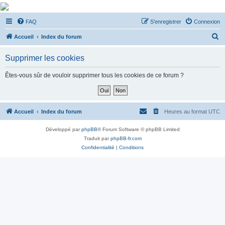
De Musicae Militari -
FAQ
S’enregistrer
Connexion
Forums
R
Forums de discussions
Accueil
Index du forum
e
Supprimer les cookies
c
h
Êtes-vous sûr de vouloir supprimer tous les cookies de ce forum ?
e
r
c
Accueil
Index du forum
Heures au format
UTC
h
Développé par
phpBB
® Forum Software © phpBB Limited
e
Traduit par
phpBB-fr.com
r
Confidentialité
|
Conditions