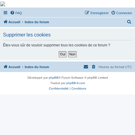
De Musicae Militari -
FAQ
S’enregistrer
Connexion
Forums
R
Forums de discussions
Accueil
Index du forum
e
Supprimer les cookies
c
h
Êtes-vous sûr de vouloir supprimer tous les cookies de ce forum ?
e
r
c
Accueil
Index du forum
Heures au format
UTC
h
Développé par
phpBB
® Forum Software © phpBB Limited
e
Traduit par
phpBB-fr.com
r
Confidentialité
|
Conditions