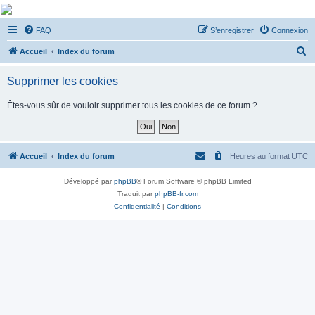
De Musicae Militari -
FAQ
S’enregistrer
Connexion
Forums
R
Forums de discussions
Accueil
Index du forum
e
Supprimer les cookies
c
h
Êtes-vous sûr de vouloir supprimer tous les cookies de ce forum ?
e
r
c
Accueil
Index du forum
Heures au format
UTC
h
Développé par
phpBB
® Forum Software © phpBB Limited
e
Traduit par
phpBB-fr.com
r
Confidentialité
|
Conditions