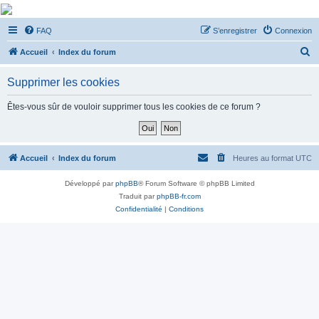
De Musicae Militari -
FAQ
S’enregistrer
Connexion
Forums
R
Forums de discussions
Accueil
Index du forum
e
Supprimer les cookies
c
h
Êtes-vous sûr de vouloir supprimer tous les cookies de ce forum ?
e
r
c
Accueil
Index du forum
Heures au format
UTC
h
Développé par
phpBB
® Forum Software © phpBB Limited
e
Traduit par
phpBB-fr.com
r
Confidentialité
|
Conditions