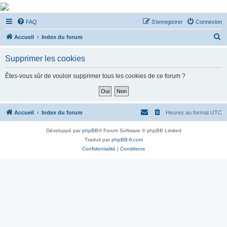
De Musicae Militari -
FAQ
S’enregistrer
Connexion
Forums
R
Forums de discussions
Accueil
Index du forum
e
Supprimer les cookies
c
h
Êtes-vous sûr de vouloir supprimer tous les cookies de ce forum ?
e
r
c
Accueil
Index du forum
Heures au format
UTC
h
Développé par
phpBB
® Forum Software © phpBB Limited
e
Traduit par
phpBB-fr.com
r
Confidentialité
|
Conditions