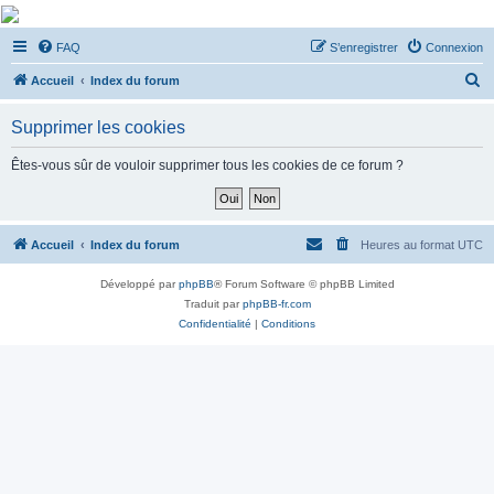
De Musicae Militari -
FAQ
S’enregistrer
Connexion
Forums
R
Forums de discussions
Accueil
Index du forum
e
Supprimer les cookies
c
h
Êtes-vous sûr de vouloir supprimer tous les cookies de ce forum ?
e
r
c
Accueil
Index du forum
Heures au format
UTC
h
Développé par
phpBB
® Forum Software © phpBB Limited
e
Traduit par
phpBB-fr.com
r
Confidentialité
|
Conditions