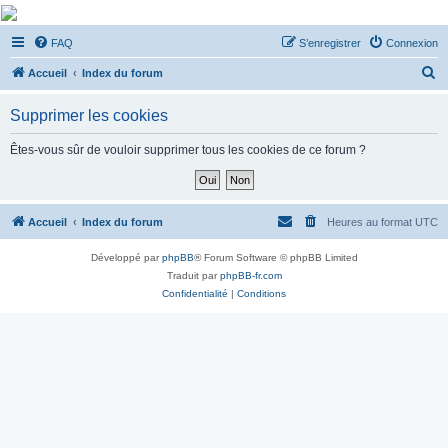
De Musicae Militari -
FAQ
S’enregistrer
Connexion
Forums
R
Forums de discussions
Accueil
Index du forum
e
Supprimer les cookies
c
h
Êtes-vous sûr de vouloir supprimer tous les cookies de ce forum ?
e
r
c
Accueil
Index du forum
Heures au format
UTC
h
Développé par
phpBB
® Forum Software © phpBB Limited
e
Traduit par
phpBB-fr.com
r
Confidentialité
|
Conditions