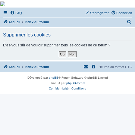
De Musicae Militari -
FAQ
S’enregistrer
Connexion
Forums
R
Forums de discussions
Accueil
Index du forum
e
Supprimer les cookies
c
h
Êtes-vous sûr de vouloir supprimer tous les cookies de ce forum ?
e
r
c
Accueil
Index du forum
Heures au format
UTC
h
Développé par
phpBB
® Forum Software © phpBB Limited
e
Traduit par
phpBB-fr.com
r
Confidentialité
|
Conditions