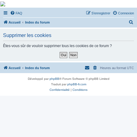
De Musicae Militari -
FAQ
S’enregistrer
Connexion
Forums
R
Forums de discussions
Accueil
Index du forum
e
Supprimer les cookies
c
h
Êtes-vous sûr de vouloir supprimer tous les cookies de ce forum ?
e
r
c
Accueil
Index du forum
Heures au format
UTC
h
Développé par
phpBB
® Forum Software © phpBB Limited
e
Traduit par
phpBB-fr.com
r
Confidentialité
|
Conditions