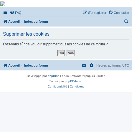
De Musicae Militari -
FAQ
S’enregistrer
Connexion
Forums
R
Forums de discussions
Accueil
Index du forum
e
Supprimer les cookies
c
h
Êtes-vous sûr de vouloir supprimer tous les cookies de ce forum ?
e
r
c
Accueil
Index du forum
Heures au format
UTC
h
Développé par
phpBB
® Forum Software © phpBB Limited
e
Traduit par
phpBB-fr.com
r
Confidentialité
|
Conditions