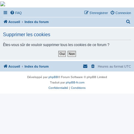
De Musicae Militari -
FAQ
S’enregistrer
Connexion
Forums
R
Forums de discussions
Accueil
Index du forum
e
Supprimer les cookies
c
h
Êtes-vous sûr de vouloir supprimer tous les cookies de ce forum ?
e
r
c
Accueil
Index du forum
Heures au format
UTC
h
Développé par
phpBB
® Forum Software © phpBB Limited
e
Traduit par
phpBB-fr.com
r
Confidentialité
|
Conditions