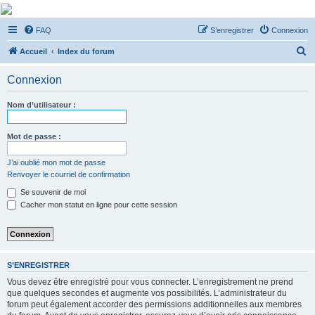
De Musicae Militari -
FAQ
S’enregistrer
Connexion
Forums
R
Forums de discussions
Accueil
Index du forum
e
Connexion
c
h
Nom d’utilisateur :
e
r
Mot de passe :
c
J’ai oublié mon mot de passe
h
Renvoyer le courriel de confirmation
e
Se souvenir de moi
r
Cacher mon statut en ligne pour cette session
S’ENREGISTRER
Vous devez être enregistré pour vous connecter. L’enregistrement ne prend
que quelques secondes et augmente vos possibilités. L’administrateur du
forum peut également accorder des permissions additionnelles aux membres