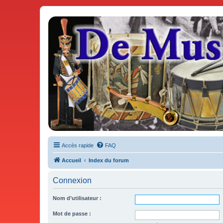
De Musicae Militari - Forums
Forums de discussions
Accès rapide
FAQ
Accueil
Index du forum
Connexion
Nom d’utilisateur :
Mot de passe :