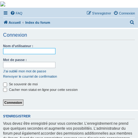
De Musicae Militari -
FAQ
S’enregistrer
Connexion
Forums
R
Forums de discussions
Accueil
Index du forum
e
Connexion
c
h
Nom d’utilisateur :
e
r
Mot de passe :
c
J’ai oublié mon mot de passe
h
Renvoyer le courriel de confirmation
e
Se souvenir de moi
r
Cacher mon statut en ligne pour cette session
S’ENREGISTRER
Vous devez être enregistré pour vous connecter. L’enregistrement ne prend
que quelques secondes et augmente vos possibilités. L’administrateur du
forum peut également accorder des permissions additionnelles aux membres