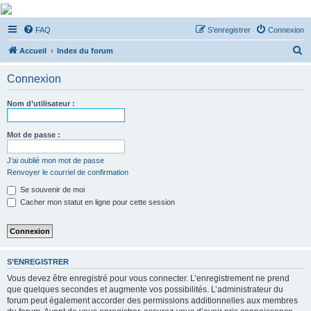
De Musicae Militari -
FAQ
S’enregistrer
Connexion
Forums
R
Forums de discussions
Accueil
Index du forum
e
Connexion
c
h
Nom d’utilisateur :
e
r
Mot de passe :
c
J’ai oublié mon mot de passe
h
Renvoyer le courriel de confirmation
e
Se souvenir de moi
r
Cacher mon statut en ligne pour cette session
S’ENREGISTRER
Vous devez être enregistré pour vous connecter. L’enregistrement ne prend
que quelques secondes et augmente vos possibilités. L’administrateur du
forum peut également accorder des permissions additionnelles aux membres