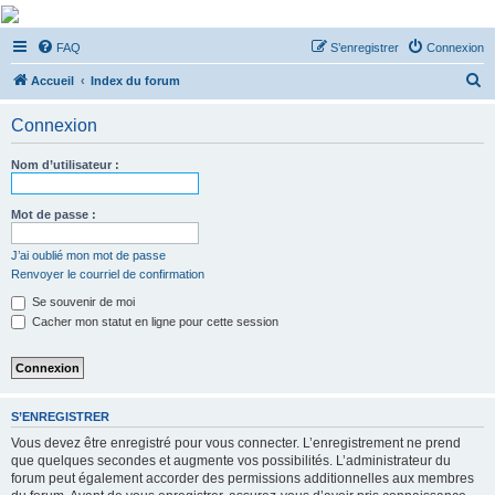
De Musicae Militari -
FAQ
S’enregistrer
Connexion
Forums
R
Forums de discussions
Accueil
Index du forum
e
Connexion
c
h
Nom d’utilisateur :
e
r
Mot de passe :
c
J’ai oublié mon mot de passe
h
Renvoyer le courriel de confirmation
e
Se souvenir de moi
r
Cacher mon statut en ligne pour cette session
S’ENREGISTRER
Vous devez être enregistré pour vous connecter. L’enregistrement ne prend
que quelques secondes et augmente vos possibilités. L’administrateur du
forum peut également accorder des permissions additionnelles aux membres