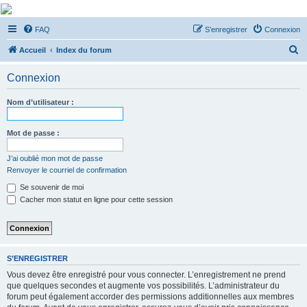
De Musicae Militari -
FAQ
S’enregistrer
Connexion
Forums
R
Forums de discussions
Accueil
Index du forum
e
Connexion
c
h
Nom d’utilisateur :
e
r
Mot de passe :
c
J’ai oublié mon mot de passe
h
Renvoyer le courriel de confirmation
e
Se souvenir de moi
r
Cacher mon statut en ligne pour cette session
S’ENREGISTRER
Vous devez être enregistré pour vous connecter. L’enregistrement ne prend
que quelques secondes et augmente vos possibilités. L’administrateur du
forum peut également accorder des permissions additionnelles aux membres