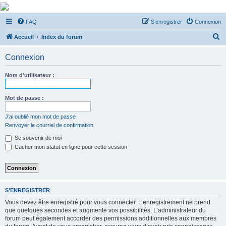
De Musicae Militari -
FAQ
S’enregistrer
Connexion
Forums
R
Forums de discussions
Accueil
Index du forum
e
Connexion
c
h
Nom d’utilisateur :
e
r
Mot de passe :
c
J’ai oublié mon mot de passe
h
Renvoyer le courriel de confirmation
e
Se souvenir de moi
r
Cacher mon statut en ligne pour cette session
S’ENREGISTRER
Vous devez être enregistré pour vous connecter. L’enregistrement ne prend
que quelques secondes et augmente vos possibilités. L’administrateur du
forum peut également accorder des permissions additionnelles aux membres