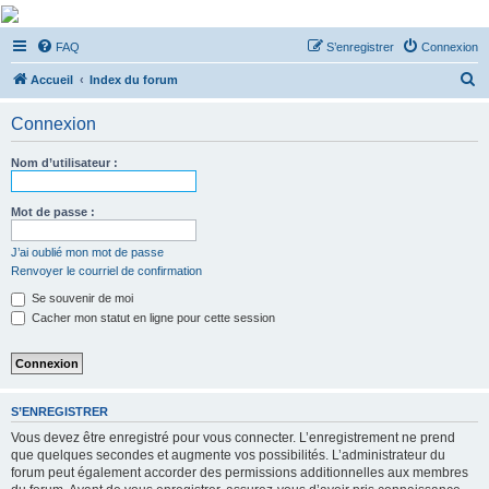
De Musicae Militari -
FAQ
S’enregistrer
Connexion
Forums
R
Forums de discussions
Accueil
Index du forum
e
Connexion
c
h
Nom d’utilisateur :
e
r
Mot de passe :
c
J’ai oublié mon mot de passe
h
Renvoyer le courriel de confirmation
e
Se souvenir de moi
r
Cacher mon statut en ligne pour cette session
S’ENREGISTRER
Vous devez être enregistré pour vous connecter. L’enregistrement ne prend
que quelques secondes et augmente vos possibilités. L’administrateur du
forum peut également accorder des permissions additionnelles aux membres