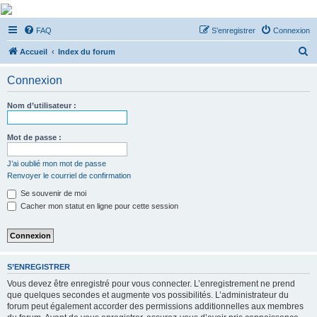
De Musicae Militari -
FAQ
S’enregistrer
Connexion
Forums
R
Forums de discussions
Accueil
Index du forum
e
Connexion
c
h
Nom d’utilisateur :
e
r
Mot de passe :
c
J’ai oublié mon mot de passe
h
Renvoyer le courriel de confirmation
e
Se souvenir de moi
r
Cacher mon statut en ligne pour cette session
S’ENREGISTRER
Vous devez être enregistré pour vous connecter. L’enregistrement ne prend
que quelques secondes et augmente vos possibilités. L’administrateur du
forum peut également accorder des permissions additionnelles aux membres