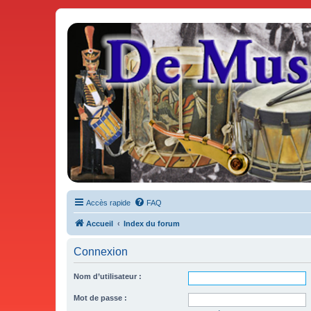
De Musicae Militari - Forums
Forums de discussions
Accès rapide
FAQ
Accueil
Index du forum
Connexion
Nom d’utilisateur :
Mot de passe :