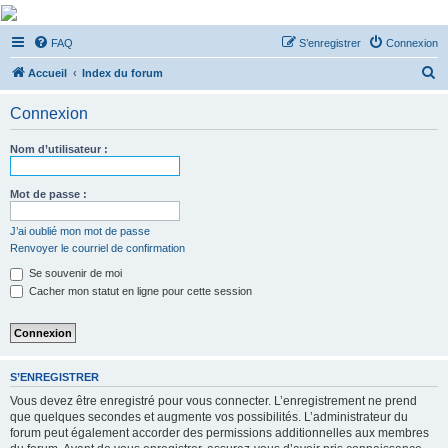
De Musicae Militari -
FAQ
S’enregistrer
Connexion
Forums
R
Forums de discussions
Accueil
Index du forum
e
Connexion
c
h
Nom d’utilisateur :
e
r
Mot de passe :
c
J’ai oublié mon mot de passe
h
Renvoyer le courriel de confirmation
e
Se souvenir de moi
r
Cacher mon statut en ligne pour cette session
S’ENREGISTRER
Vous devez être enregistré pour vous connecter. L’enregistrement ne prend
que quelques secondes et augmente vos possibilités. L’administrateur du
forum peut également accorder des permissions additionnelles aux membres