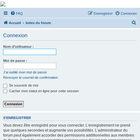
De Musicae Militari -
FAQ
S’enregistrer
Connexion
Forums
R
Forums de discussions
Accueil
Index du forum
e
Connexion
c
h
Nom d’utilisateur :
e
r
Mot de passe :
c
J’ai oublié mon mot de passe
h
Renvoyer le courriel de confirmation
e
Se souvenir de moi
r
Cacher mon statut en ligne pour cette session
S’ENREGISTRER
Vous devez être enregistré pour vous connecter. L’enregistrement ne prend
que quelques secondes et augmente vos possibilités. L’administrateur du
forum peut également accorder des permissions additionnelles aux membres