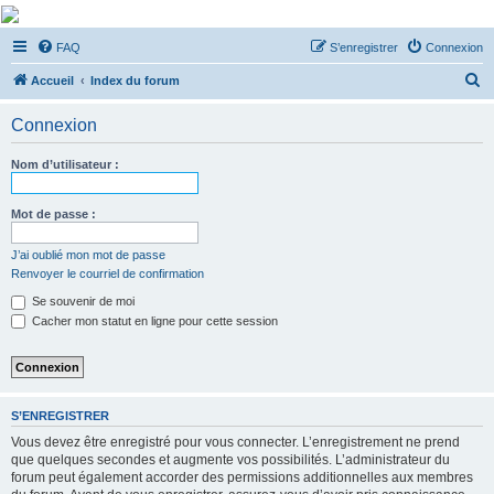
De Musicae Militari -
FAQ
S’enregistrer
Connexion
Forums
R
Forums de discussions
Accueil
Index du forum
e
Connexion
c
h
Nom d’utilisateur :
e
r
Mot de passe :
c
J’ai oublié mon mot de passe
h
Renvoyer le courriel de confirmation
e
Se souvenir de moi
r
Cacher mon statut en ligne pour cette session
S’ENREGISTRER
Vous devez être enregistré pour vous connecter. L’enregistrement ne prend
que quelques secondes et augmente vos possibilités. L’administrateur du
forum peut également accorder des permissions additionnelles aux membres