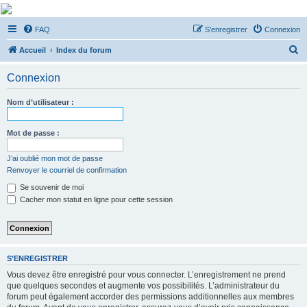
De Musicae Militari -
FAQ
S’enregistrer
Connexion
Forums
R
Forums de discussions
Accueil
Index du forum
e
Connexion
c
h
Nom d’utilisateur :
e
r
Mot de passe :
c
J’ai oublié mon mot de passe
h
Renvoyer le courriel de confirmation
e
Se souvenir de moi
r
Cacher mon statut en ligne pour cette session
S’ENREGISTRER
Vous devez être enregistré pour vous connecter. L’enregistrement ne prend
que quelques secondes et augmente vos possibilités. L’administrateur du
forum peut également accorder des permissions additionnelles aux membres