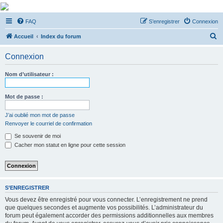
De Musicae Militari -
FAQ
S’enregistrer
Connexion
Forums
R
Forums de discussions
Accueil
Index du forum
e
Connexion
c
h
Nom d’utilisateur :
e
r
Mot de passe :
c
J’ai oublié mon mot de passe
h
Renvoyer le courriel de confirmation
e
Se souvenir de moi
r
Cacher mon statut en ligne pour cette session
S’ENREGISTRER
Vous devez être enregistré pour vous connecter. L’enregistrement ne prend
que quelques secondes et augmente vos possibilités. L’administrateur du
forum peut également accorder des permissions additionnelles aux membres