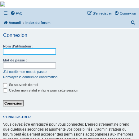
De Musicae Militari -
FAQ
S’enregistrer
Connexion
Forums
R
Forums de discussions
Accueil
Index du forum
e
Connexion
c
h
Nom d’utilisateur :
e
r
Mot de passe :
c
J’ai oublié mon mot de passe
h
Renvoyer le courriel de confirmation
e
Se souvenir de moi
r
Cacher mon statut en ligne pour cette session
S’ENREGISTRER
Vous devez être enregistré pour vous connecter. L’enregistrement ne prend
que quelques secondes et augmente vos possibilités. L’administrateur du
forum peut également accorder des permissions additionnelles aux membres