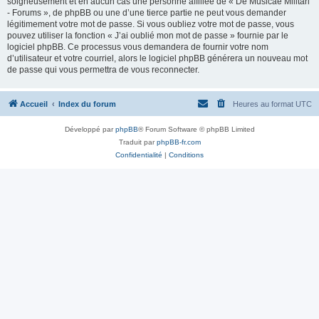
soigneusement et en aucun cas une personne affiliée de « De Musicae Militari
- Forums », de phpBB ou une d’une tierce partie ne peut vous demander
légitimement votre mot de passe. Si vous oubliez votre mot de passe, vous
pouvez utiliser la fonction « J’ai oublié mon mot de passe » fournie par le
logiciel phpBB. Ce processus vous demandera de fournir votre nom
d’utilisateur et votre courriel, alors le logiciel phpBB générera un nouveau mot
de passe qui vous permettra de vous reconnecter.
Accueil
Index du forum
Heures au format
UTC
Développé par
phpBB
® Forum Software © phpBB Limited
Traduit par
phpBB-fr.com
Confidentialité
|
Conditions