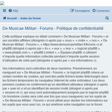
De Musicae Militari -
FAQ
S’enregistrer
Connexion
Forums
R
Forums de discussions
Accueil
Index du forum
e
De Musicae Militari - Forums - Politique de confidentialité
c
h
Cette politique explique en détail comment « De Musicae Militari - Forums » et
ses sociétés affiliées (désignés ci-après par « nous », « notre », « nos », « De
e
Musicae Militari - Forums », « https://www.demusicaemilitari.fr/forums ») et
r
phpBB (désigné ci-après par « ils », « eux », « leur », « logiciel phpBB »,
« www.phpbb.com », « phpBB Limited », « Équipes phpBB ») utilisent
c
n’importe quelle information collectée pendant n’importe quelle session
h
d’utilisation de votre part (désignée ci-après par « vos informations »).
e
Vos informations sont collectées de deux manières. Premièrement, en
r
naviguant sur « De Musicae Militari - Forums », le logiciel phpBB créera un
certain nombre de cookies, qui sont des petits fichiers textes téléchargés dans
les fichiers temporaires du navigateur Internet de votre ordinateur. Les deux
premiers cookies ne contiennent qu’un identifiant utilisateur (désigné ci-après
par « user-id ») et un identifiant de session invité (désigné ci-après par
« session-id »), qui vous sont automatiquement assignés par le logiciel phpBB.
Un troisième cookie sera créé une fois que vous naviguerez sur les sujets de
« De Musicae Militari - Forums » et est utilisé pour stocker les informations sur
les sujets que vous avez lus, ce qui améliore votre navigation sur le forum.