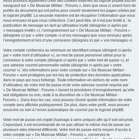
Nous pouvons également créer des cookies externes au logiciel phpBB tout en
naviguant sur « De Musicae Militari - Forums », bien que ceux-ci soient hors de
portée du document qui est prévu pour couvrir seulement les pages créées par
le logiciel phpBB. La seconde manière est de récupérer l’information que vous
nous envoyez et que nous collectons. Ceci peut être, et n’est pas limité à : la
publication de message en tant qu’utilisateur invité (désignée ci-après par
« messages invités »), l’enregistrement sur « De Musicae Militari - Forums »
(désignée ici par « votre compte ») et les messages que vous envoyez après
l’enregistrement et lors d’une connexion (désignés ici par « vos messages »).
Votre compte contiendra au minimum un identifiant unique (désigné ci-après
par « votre nom d’utilisateur »), un mot de passe personnel utilisé pour la
connexion à votre compte (désigné ci-après par « votre mot de passe »), et
une adresse courriel personnelle valide (désignée ci-après par « votre
courriel »). Vos informations pour votre compte sur « De Musicae Militari -
Forums » sont protégées par les lois de protection des données applicables
dans le pays qui nous héberge. Toute information en-dehors de votre nom
d’utilisateur, de votre mot de passe et de votre adresse courriel requise par
« De Musicae Militari - Forums » durant la procédure d’enregistrement, qu’elle
soit obligatoire ou non, reste à la discrétion de « De Musicae Militari -
Forums ». Dans tous les cas, vous pouvez choisir quelle information de votre
compte sera affichée publiquement. De plus, dans votre profil, vous pouvez
souscrire ou non à l’envoi automatique de courriel par le logiciel phpBB.
Votre mot de passe est crypté (hashage à sens unique) afin qu’il soit sécurisé.
Cependant, il est recommandé de ne pas utiliser le même mot de passe sur
plusieurs sites Internet différents. Votre mot de passe est le moyen d’accès à
votre compte sur « De Musicae Militari - Forums », conservez-le