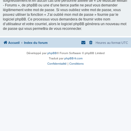
soigneusement et en aucun cas une personne affiliée de « De Musicae Militari
- Forums », de phpBB ou une d’une tierce partie ne peut vous demander
légitimement votre mot de passe. Si vous oubliez votre mot de passe, vous
pouvez utiliser la fonction « J’ai oublié mon mot de passe » fournie par le
logiciel phpBB. Ce processus vous demandera de fournir votre nom
d’utilisateur et votre courriel, alors le logiciel phpBB générera un nouveau mot
de passe qui vous permettra de vous reconnecter.
Accueil
Index du forum
Heures au format
UTC
Développé par
phpBB
® Forum Software © phpBB Limited
Traduit par
phpBB-fr.com
Confidentialité
|
Conditions