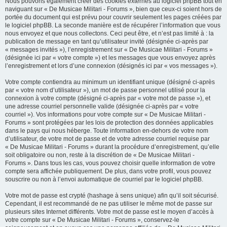
Nous pouvons également créer des cookies externes au logiciel phpBB tout en
naviguant sur « De Musicae Militari - Forums », bien que ceux-ci soient hors de
portée du document qui est prévu pour couvrir seulement les pages créées par
le logiciel phpBB. La seconde manière est de récupérer l’information que vous
nous envoyez et que nous collectons. Ceci peut être, et n’est pas limité à : la
publication de message en tant qu’utilisateur invité (désignée ci-après par
« messages invités »), l’enregistrement sur « De Musicae Militari - Forums »
(désignée ici par « votre compte ») et les messages que vous envoyez après
l’enregistrement et lors d’une connexion (désignés ici par « vos messages »).
Votre compte contiendra au minimum un identifiant unique (désigné ci-après
par « votre nom d’utilisateur »), un mot de passe personnel utilisé pour la
connexion à votre compte (désigné ci-après par « votre mot de passe »), et
une adresse courriel personnelle valide (désignée ci-après par « votre
courriel »). Vos informations pour votre compte sur « De Musicae Militari -
Forums » sont protégées par les lois de protection des données applicables
dans le pays qui nous héberge. Toute information en-dehors de votre nom
d’utilisateur, de votre mot de passe et de votre adresse courriel requise par
« De Musicae Militari - Forums » durant la procédure d’enregistrement, qu’elle
soit obligatoire ou non, reste à la discrétion de « De Musicae Militari -
Forums ». Dans tous les cas, vous pouvez choisir quelle information de votre
compte sera affichée publiquement. De plus, dans votre profil, vous pouvez
souscrire ou non à l’envoi automatique de courriel par le logiciel phpBB.
Votre mot de passe est crypté (hashage à sens unique) afin qu’il soit sécurisé.
Cependant, il est recommandé de ne pas utiliser le même mot de passe sur
plusieurs sites Internet différents. Votre mot de passe est le moyen d’accès à
votre compte sur « De Musicae Militari - Forums », conservez-le