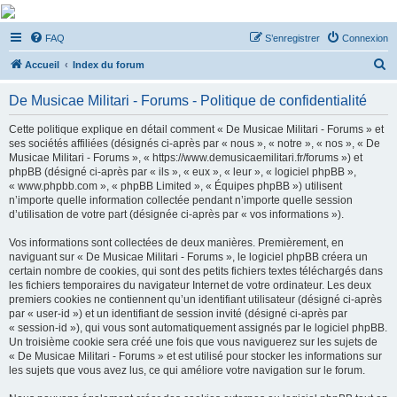
De Musicae Militari -
FAQ
S’enregistrer
Connexion
Forums
R
Forums de discussions
Accueil
Index du forum
e
De Musicae Militari - Forums - Politique de confidentialité
c
h
Cette politique explique en détail comment « De Musicae Militari - Forums » et
ses sociétés affiliées (désignés ci-après par « nous », « notre », « nos », « De
e
Musicae Militari - Forums », « https://www.demusicaemilitari.fr/forums ») et
r
phpBB (désigné ci-après par « ils », « eux », « leur », « logiciel phpBB »,
« www.phpbb.com », « phpBB Limited », « Équipes phpBB ») utilisent
c
n’importe quelle information collectée pendant n’importe quelle session
h
d’utilisation de votre part (désignée ci-après par « vos informations »).
e
Vos informations sont collectées de deux manières. Premièrement, en
r
naviguant sur « De Musicae Militari - Forums », le logiciel phpBB créera un
certain nombre de cookies, qui sont des petits fichiers textes téléchargés dans
les fichiers temporaires du navigateur Internet de votre ordinateur. Les deux
premiers cookies ne contiennent qu’un identifiant utilisateur (désigné ci-après
par « user-id ») et un identifiant de session invité (désigné ci-après par
« session-id »), qui vous sont automatiquement assignés par le logiciel phpBB.
Un troisième cookie sera créé une fois que vous naviguerez sur les sujets de
« De Musicae Militari - Forums » et est utilisé pour stocker les informations sur
les sujets que vous avez lus, ce qui améliore votre navigation sur le forum.