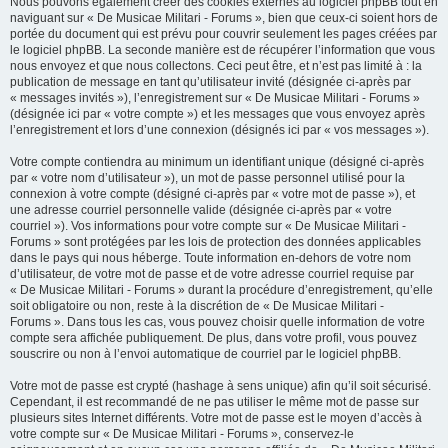
Nous pouvons également créer des cookies externes au logiciel phpBB tout en
naviguant sur « De Musicae Militari - Forums », bien que ceux-ci soient hors de
portée du document qui est prévu pour couvrir seulement les pages créées par
le logiciel phpBB. La seconde manière est de récupérer l’information que vous
nous envoyez et que nous collectons. Ceci peut être, et n’est pas limité à : la
publication de message en tant qu’utilisateur invité (désignée ci-après par
« messages invités »), l’enregistrement sur « De Musicae Militari - Forums »
(désignée ici par « votre compte ») et les messages que vous envoyez après
l’enregistrement et lors d’une connexion (désignés ici par « vos messages »).
Votre compte contiendra au minimum un identifiant unique (désigné ci-après
par « votre nom d’utilisateur »), un mot de passe personnel utilisé pour la
connexion à votre compte (désigné ci-après par « votre mot de passe »), et
une adresse courriel personnelle valide (désignée ci-après par « votre
courriel »). Vos informations pour votre compte sur « De Musicae Militari -
Forums » sont protégées par les lois de protection des données applicables
dans le pays qui nous héberge. Toute information en-dehors de votre nom
d’utilisateur, de votre mot de passe et de votre adresse courriel requise par
« De Musicae Militari - Forums » durant la procédure d’enregistrement, qu’elle
soit obligatoire ou non, reste à la discrétion de « De Musicae Militari -
Forums ». Dans tous les cas, vous pouvez choisir quelle information de votre
compte sera affichée publiquement. De plus, dans votre profil, vous pouvez
souscrire ou non à l’envoi automatique de courriel par le logiciel phpBB.
Votre mot de passe est crypté (hashage à sens unique) afin qu’il soit sécurisé.
Cependant, il est recommandé de ne pas utiliser le même mot de passe sur
plusieurs sites Internet différents. Votre mot de passe est le moyen d’accès à
votre compte sur « De Musicae Militari - Forums », conservez-le