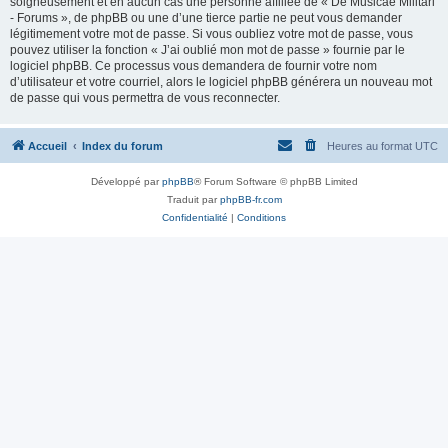
soigneusement et en aucun cas une personne affiliée de « De Musicae Militari
- Forums », de phpBB ou une d’une tierce partie ne peut vous demander
légitimement votre mot de passe. Si vous oubliez votre mot de passe, vous
pouvez utiliser la fonction « J’ai oublié mon mot de passe » fournie par le
logiciel phpBB. Ce processus vous demandera de fournir votre nom
d’utilisateur et votre courriel, alors le logiciel phpBB générera un nouveau mot
de passe qui vous permettra de vous reconnecter.
Accueil
Index du forum
Heures au format
UTC
Développé par
phpBB
® Forum Software © phpBB Limited
Traduit par
phpBB-fr.com
Confidentialité
|
Conditions