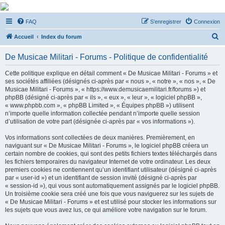
De Musicae Militari -
FAQ
S’enregistrer
Connexion
Forums
R
Forums de discussions
Accueil
Index du forum
e
De Musicae Militari - Forums - Politique de confidentialité
c
h
Cette politique explique en détail comment « De Musicae Militari - Forums » et
ses sociétés affiliées (désignés ci-après par « nous », « notre », « nos », « De
e
Musicae Militari - Forums », « https://www.demusicaemilitari.fr/forums ») et
r
phpBB (désigné ci-après par « ils », « eux », « leur », « logiciel phpBB »,
« www.phpbb.com », « phpBB Limited », « Équipes phpBB ») utilisent
c
n’importe quelle information collectée pendant n’importe quelle session
h
d’utilisation de votre part (désignée ci-après par « vos informations »).
e
Vos informations sont collectées de deux manières. Premièrement, en
r
naviguant sur « De Musicae Militari - Forums », le logiciel phpBB créera un
certain nombre de cookies, qui sont des petits fichiers textes téléchargés dans
les fichiers temporaires du navigateur Internet de votre ordinateur. Les deux
premiers cookies ne contiennent qu’un identifiant utilisateur (désigné ci-après
par « user-id ») et un identifiant de session invité (désigné ci-après par
« session-id »), qui vous sont automatiquement assignés par le logiciel phpBB.
Un troisième cookie sera créé une fois que vous naviguerez sur les sujets de
« De Musicae Militari - Forums » et est utilisé pour stocker les informations sur
les sujets que vous avez lus, ce qui améliore votre navigation sur le forum.