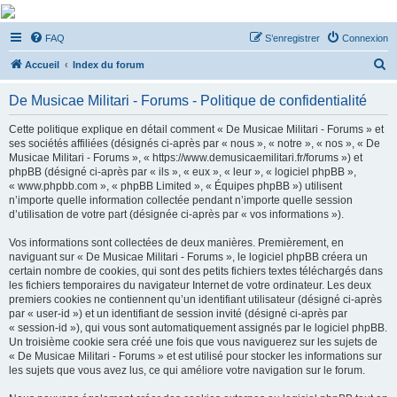
De Musicae Militari -
FAQ
S’enregistrer
Connexion
Forums
R
Forums de discussions
Accueil
Index du forum
e
De Musicae Militari - Forums - Politique de confidentialité
c
h
Cette politique explique en détail comment « De Musicae Militari - Forums » et
ses sociétés affiliées (désignés ci-après par « nous », « notre », « nos », « De
e
Musicae Militari - Forums », « https://www.demusicaemilitari.fr/forums ») et
r
phpBB (désigné ci-après par « ils », « eux », « leur », « logiciel phpBB »,
« www.phpbb.com », « phpBB Limited », « Équipes phpBB ») utilisent
c
n’importe quelle information collectée pendant n’importe quelle session
h
d’utilisation de votre part (désignée ci-après par « vos informations »).
e
Vos informations sont collectées de deux manières. Premièrement, en
r
naviguant sur « De Musicae Militari - Forums », le logiciel phpBB créera un
certain nombre de cookies, qui sont des petits fichiers textes téléchargés dans
les fichiers temporaires du navigateur Internet de votre ordinateur. Les deux
premiers cookies ne contiennent qu’un identifiant utilisateur (désigné ci-après
par « user-id ») et un identifiant de session invité (désigné ci-après par
« session-id »), qui vous sont automatiquement assignés par le logiciel phpBB.
Un troisième cookie sera créé une fois que vous naviguerez sur les sujets de
« De Musicae Militari - Forums » et est utilisé pour stocker les informations sur
les sujets que vous avez lus, ce qui améliore votre navigation sur le forum.