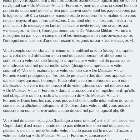
Nous pouvons également créer des cookies externes au logiciel phpBB tout en
naviguant sur « De Musicae Militari - Forums », bien que ceux-ci soient hors de
portée du document qui est prévu pour couvrir seulement les pages créées par
le logiciel phpBB. La seconde manière est de récupérer l’information que vous
nous envoyez et que nous collectons. Ceci peut être, et n’est pas limité à : la
publication de message en tant qu’utilisateur invité (désignée ci-après par
« messages invités »), l’enregistrement sur « De Musicae Militari - Forums »
(désignée ici par « votre compte ») et les messages que vous envoyez après
l’enregistrement et lors d’une connexion (désignés ici par « vos messages »).
Votre compte contiendra au minimum un identifiant unique (désigné ci-après
par « votre nom d’utilisateur »), un mot de passe personnel utilisé pour la
connexion à votre compte (désigné ci-après par « votre mot de passe »), et
une adresse courriel personnelle valide (désignée ci-après par « votre
courriel »). Vos informations pour votre compte sur « De Musicae Militari -
Forums » sont protégées par les lois de protection des données applicables
dans le pays qui nous héberge. Toute information en-dehors de votre nom
d’utilisateur, de votre mot de passe et de votre adresse courriel requise par
« De Musicae Militari - Forums » durant la procédure d’enregistrement, qu’elle
soit obligatoire ou non, reste à la discrétion de « De Musicae Militari -
Forums ». Dans tous les cas, vous pouvez choisir quelle information de votre
compte sera affichée publiquement. De plus, dans votre profil, vous pouvez
souscrire ou non à l’envoi automatique de courriel par le logiciel phpBB.
Votre mot de passe est crypté (hashage à sens unique) afin qu’il soit sécurisé.
Cependant, il est recommandé de ne pas utiliser le même mot de passe sur
plusieurs sites Internet différents. Votre mot de passe est le moyen d’accès à
votre compte sur « De Musicae Militari - Forums », conservez-le