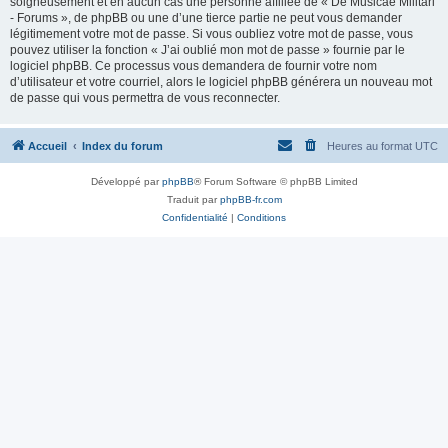
soigneusement et en aucun cas une personne affiliée de « De Musicae Militari
- Forums », de phpBB ou une d’une tierce partie ne peut vous demander
légitimement votre mot de passe. Si vous oubliez votre mot de passe, vous
pouvez utiliser la fonction « J’ai oublié mon mot de passe » fournie par le
logiciel phpBB. Ce processus vous demandera de fournir votre nom
d’utilisateur et votre courriel, alors le logiciel phpBB générera un nouveau mot
de passe qui vous permettra de vous reconnecter.
Accueil
Index du forum
Heures au format
UTC
Développé par
phpBB
® Forum Software © phpBB Limited
Traduit par
phpBB-fr.com
Confidentialité
|
Conditions