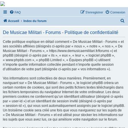
De Musicae Militari -
FAQ
S’enregistrer
Connexion
Forums
R
Forums de discussions
Accueil
Index du forum
e
De Musicae Militari - Forums - Politique de confidentialité
c
h
Cette politique explique en détail comment « De Musicae Militari - Forums » et
ses sociétés affiliées (désignés ci-après par « nous », « notre », « nos », « De
e
Musicae Militari - Forums », « https://www.demusicaemilitari.fr/forums ») et
r
phpBB (désigné ci-après par « ils », « eux », « leur », « logiciel phpBB »,
« www.phpbb.com », « phpBB Limited », « Équipes phpBB ») utilisent
c
n’importe quelle information collectée pendant n’importe quelle session
h
d’utilisation de votre part (désignée ci-après par « vos informations »).
e
Vos informations sont collectées de deux manières. Premièrement, en
r
naviguant sur « De Musicae Militari - Forums », le logiciel phpBB créera un
certain nombre de cookies, qui sont des petits fichiers textes téléchargés dans
les fichiers temporaires du navigateur Internet de votre ordinateur. Les deux
premiers cookies ne contiennent qu’un identifiant utilisateur (désigné ci-après
par « user-id ») et un identifiant de session invité (désigné ci-après par
« session-id »), qui vous sont automatiquement assignés par le logiciel phpBB.
Un troisième cookie sera créé une fois que vous naviguerez sur les sujets de
« De Musicae Militari - Forums » et est utilisé pour stocker les informations sur
les sujets que vous avez lus, ce qui améliore votre navigation sur le forum.