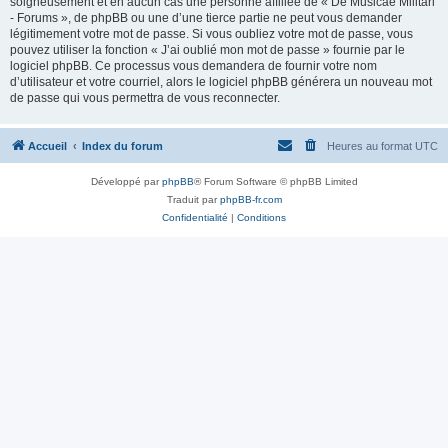
soigneusement et en aucun cas une personne affiliée de « De Musicae Militari
- Forums », de phpBB ou une d’une tierce partie ne peut vous demander
légitimement votre mot de passe. Si vous oubliez votre mot de passe, vous
pouvez utiliser la fonction « J’ai oublié mon mot de passe » fournie par le
logiciel phpBB. Ce processus vous demandera de fournir votre nom
d’utilisateur et votre courriel, alors le logiciel phpBB générera un nouveau mot
de passe qui vous permettra de vous reconnecter.
Accueil
Index du forum
Heures au format
UTC
Développé par
phpBB
® Forum Software © phpBB Limited
Traduit par
phpBB-fr.com
Confidentialité
|
Conditions