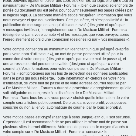
Nous pouvons également créer des cookies externes au logiciel phpBB tout en
naviguant sur « De Musicae Militari - Forums », bien que ceux-ci soient hors de
portée du document qui est prévu pour couvrir seulement les pages créées par
le logiciel phpBB. La seconde manière est de récupérer l’information que vous
nous envoyez et que nous collectons. Ceci peut être, et n’est pas limité à : la
publication de message en tant qu’utilisateur invité (désignée ci-après par
« messages invités »), l’enregistrement sur « De Musicae Militari - Forums »
(désignée ici par « votre compte ») et les messages que vous envoyez après
l’enregistrement et lors d’une connexion (désignés ici par « vos messages »).
Votre compte contiendra au minimum un identifiant unique (désigné ci-après
par « votre nom d’utilisateur »), un mot de passe personnel utilisé pour la
connexion à votre compte (désigné ci-après par « votre mot de passe »), et
une adresse courriel personnelle valide (désignée ci-après par « votre
courriel »). Vos informations pour votre compte sur « De Musicae Militari -
Forums » sont protégées par les lois de protection des données applicables
dans le pays qui nous héberge. Toute information en-dehors de votre nom
d’utilisateur, de votre mot de passe et de votre adresse courriel requise par
« De Musicae Militari - Forums » durant la procédure d’enregistrement, qu’elle
soit obligatoire ou non, reste à la discrétion de « De Musicae Militari -
Forums ». Dans tous les cas, vous pouvez choisir quelle information de votre
compte sera affichée publiquement. De plus, dans votre profil, vous pouvez
souscrire ou non à l’envoi automatique de courriel par le logiciel phpBB.
Votre mot de passe est crypté (hashage à sens unique) afin qu’il soit sécurisé.
Cependant, il est recommandé de ne pas utiliser le même mot de passe sur
plusieurs sites Internet différents. Votre mot de passe est le moyen d’accès à
votre compte sur « De Musicae Militari - Forums », conservez-le