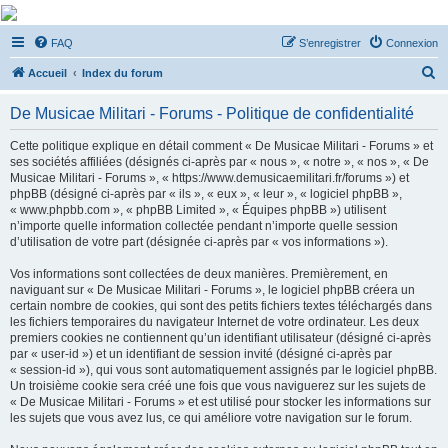
De Musicae Militari -
FAQ
S’enregistrer
Connexion
Forums
R
Forums de discussions
Accueil
Index du forum
e
De Musicae Militari - Forums - Politique de confidentialité
c
h
Cette politique explique en détail comment « De Musicae Militari - Forums » et
ses sociétés affiliées (désignés ci-après par « nous », « notre », « nos », « De
e
Musicae Militari - Forums », « https://www.demusicaemilitari.fr/forums ») et
r
phpBB (désigné ci-après par « ils », « eux », « leur », « logiciel phpBB »,
« www.phpbb.com », « phpBB Limited », « Équipes phpBB ») utilisent
c
n’importe quelle information collectée pendant n’importe quelle session
h
d’utilisation de votre part (désignée ci-après par « vos informations »).
e
Vos informations sont collectées de deux manières. Premièrement, en
r
naviguant sur « De Musicae Militari - Forums », le logiciel phpBB créera un
certain nombre de cookies, qui sont des petits fichiers textes téléchargés dans
les fichiers temporaires du navigateur Internet de votre ordinateur. Les deux
premiers cookies ne contiennent qu’un identifiant utilisateur (désigné ci-après
par « user-id ») et un identifiant de session invité (désigné ci-après par
« session-id »), qui vous sont automatiquement assignés par le logiciel phpBB.
Un troisième cookie sera créé une fois que vous naviguerez sur les sujets de
« De Musicae Militari - Forums » et est utilisé pour stocker les informations sur
les sujets que vous avez lus, ce qui améliore votre navigation sur le forum.