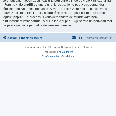
soigneusement et en aucun cas une personne affiliée de « De Musicae Militari
- Forums », de phpBB ou une d’une tierce partie ne peut vous demander
légitimement votre mot de passe. Si vous oubliez votre mot de passe, vous
pouvez utiliser la fonction « J’ai oublié mon mot de passe » fournie par le
logiciel phpBB. Ce processus vous demandera de fournir votre nom
d’utilisateur et votre courriel, alors le logiciel phpBB générera un nouveau mot
de passe qui vous permettra de vous reconnecter.
Accueil
Index du forum
Heures au format
UTC
Développé par
phpBB
® Forum Software © phpBB Limited
Traduit par
phpBB-fr.com
Confidentialité
|
Conditions