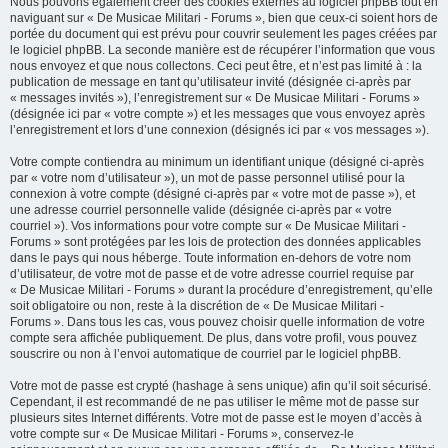
Nous pouvons également créer des cookies externes au logiciel phpBB tout en
naviguant sur « De Musicae Militari - Forums », bien que ceux-ci soient hors de
portée du document qui est prévu pour couvrir seulement les pages créées par
le logiciel phpBB. La seconde manière est de récupérer l’information que vous
nous envoyez et que nous collectons. Ceci peut être, et n’est pas limité à : la
publication de message en tant qu’utilisateur invité (désignée ci-après par
« messages invités »), l’enregistrement sur « De Musicae Militari - Forums »
(désignée ici par « votre compte ») et les messages que vous envoyez après
l’enregistrement et lors d’une connexion (désignés ici par « vos messages »).
Votre compte contiendra au minimum un identifiant unique (désigné ci-après
par « votre nom d’utilisateur »), un mot de passe personnel utilisé pour la
connexion à votre compte (désigné ci-après par « votre mot de passe »), et
une adresse courriel personnelle valide (désignée ci-après par « votre
courriel »). Vos informations pour votre compte sur « De Musicae Militari -
Forums » sont protégées par les lois de protection des données applicables
dans le pays qui nous héberge. Toute information en-dehors de votre nom
d’utilisateur, de votre mot de passe et de votre adresse courriel requise par
« De Musicae Militari - Forums » durant la procédure d’enregistrement, qu’elle
soit obligatoire ou non, reste à la discrétion de « De Musicae Militari -
Forums ». Dans tous les cas, vous pouvez choisir quelle information de votre
compte sera affichée publiquement. De plus, dans votre profil, vous pouvez
souscrire ou non à l’envoi automatique de courriel par le logiciel phpBB.
Votre mot de passe est crypté (hashage à sens unique) afin qu’il soit sécurisé.
Cependant, il est recommandé de ne pas utiliser le même mot de passe sur
plusieurs sites Internet différents. Votre mot de passe est le moyen d’accès à
votre compte sur « De Musicae Militari - Forums », conservez-le