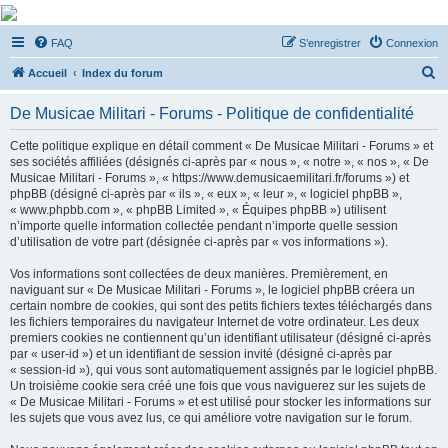
De Musicae Militari -
FAQ
S’enregistrer
Connexion
Forums
R
Forums de discussions
Accueil
Index du forum
e
De Musicae Militari - Forums - Politique de confidentialité
c
h
Cette politique explique en détail comment « De Musicae Militari - Forums » et
ses sociétés affiliées (désignés ci-après par « nous », « notre », « nos », « De
e
Musicae Militari - Forums », « https://www.demusicaemilitari.fr/forums ») et
r
phpBB (désigné ci-après par « ils », « eux », « leur », « logiciel phpBB »,
« www.phpbb.com », « phpBB Limited », « Équipes phpBB ») utilisent
c
n’importe quelle information collectée pendant n’importe quelle session
h
d’utilisation de votre part (désignée ci-après par « vos informations »).
e
Vos informations sont collectées de deux manières. Premièrement, en
r
naviguant sur « De Musicae Militari - Forums », le logiciel phpBB créera un
certain nombre de cookies, qui sont des petits fichiers textes téléchargés dans
les fichiers temporaires du navigateur Internet de votre ordinateur. Les deux
premiers cookies ne contiennent qu’un identifiant utilisateur (désigné ci-après
par « user-id ») et un identifiant de session invité (désigné ci-après par
« session-id »), qui vous sont automatiquement assignés par le logiciel phpBB.
Un troisième cookie sera créé une fois que vous naviguerez sur les sujets de
« De Musicae Militari - Forums » et est utilisé pour stocker les informations sur
les sujets que vous avez lus, ce qui améliore votre navigation sur le forum.