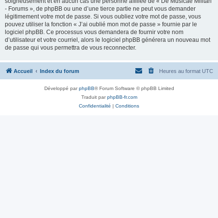
soigneusement et en aucun cas une personne affiliée de « De Musicae Militari
- Forums », de phpBB ou une d’une tierce partie ne peut vous demander
légitimement votre mot de passe. Si vous oubliez votre mot de passe, vous
pouvez utiliser la fonction « J’ai oublié mon mot de passe » fournie par le
logiciel phpBB. Ce processus vous demandera de fournir votre nom
d’utilisateur et votre courriel, alors le logiciel phpBB générera un nouveau mot
de passe qui vous permettra de vous reconnecter.
Accueil
Index du forum
Heures au format
UTC
Développé par
phpBB
® Forum Software © phpBB Limited
Traduit par
phpBB-fr.com
Confidentialité
|
Conditions