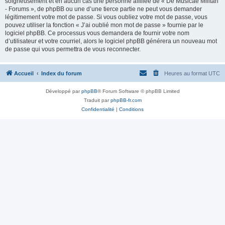
soigneusement et en aucun cas une personne affiliée de « De Musicae Militari
- Forums », de phpBB ou une d’une tierce partie ne peut vous demander
légitimement votre mot de passe. Si vous oubliez votre mot de passe, vous
pouvez utiliser la fonction « J’ai oublié mon mot de passe » fournie par le
logiciel phpBB. Ce processus vous demandera de fournir votre nom
d’utilisateur et votre courriel, alors le logiciel phpBB générera un nouveau mot
de passe qui vous permettra de vous reconnecter.
Accueil
Index du forum
Heures au format
UTC
Développé par
phpBB
® Forum Software © phpBB Limited
Traduit par
phpBB-fr.com
Confidentialité
|
Conditions