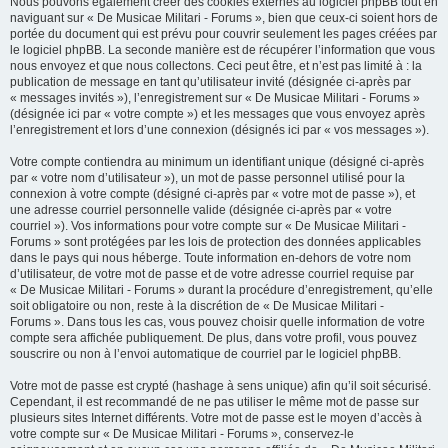
Nous pouvons également créer des cookies externes au logiciel phpBB tout en
naviguant sur « De Musicae Militari - Forums », bien que ceux-ci soient hors de
portée du document qui est prévu pour couvrir seulement les pages créées par
le logiciel phpBB. La seconde manière est de récupérer l’information que vous
nous envoyez et que nous collectons. Ceci peut être, et n’est pas limité à : la
publication de message en tant qu’utilisateur invité (désignée ci-après par
« messages invités »), l’enregistrement sur « De Musicae Militari - Forums »
(désignée ici par « votre compte ») et les messages que vous envoyez après
l’enregistrement et lors d’une connexion (désignés ici par « vos messages »).
Votre compte contiendra au minimum un identifiant unique (désigné ci-après
par « votre nom d’utilisateur »), un mot de passe personnel utilisé pour la
connexion à votre compte (désigné ci-après par « votre mot de passe »), et
une adresse courriel personnelle valide (désignée ci-après par « votre
courriel »). Vos informations pour votre compte sur « De Musicae Militari -
Forums » sont protégées par les lois de protection des données applicables
dans le pays qui nous héberge. Toute information en-dehors de votre nom
d’utilisateur, de votre mot de passe et de votre adresse courriel requise par
« De Musicae Militari - Forums » durant la procédure d’enregistrement, qu’elle
soit obligatoire ou non, reste à la discrétion de « De Musicae Militari -
Forums ». Dans tous les cas, vous pouvez choisir quelle information de votre
compte sera affichée publiquement. De plus, dans votre profil, vous pouvez
souscrire ou non à l’envoi automatique de courriel par le logiciel phpBB.
Votre mot de passe est crypté (hashage à sens unique) afin qu’il soit sécurisé.
Cependant, il est recommandé de ne pas utiliser le même mot de passe sur
plusieurs sites Internet différents. Votre mot de passe est le moyen d’accès à
votre compte sur « De Musicae Militari - Forums », conservez-le