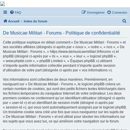
De Musicae Militari -
FAQ
S’enregistrer
Connexion
Forums
R
Forums de discussions
Accueil
Index du forum
e
De Musicae Militari - Forums - Politique de confidentialité
c
h
Cette politique explique en détail comment « De Musicae Militari - Forums » et
ses sociétés affiliées (désignés ci-après par « nous », « notre », « nos », « De
e
Musicae Militari - Forums », « https://www.demusicaemilitari.fr/forums ») et
r
phpBB (désigné ci-après par « ils », « eux », « leur », « logiciel phpBB »,
« www.phpbb.com », « phpBB Limited », « Équipes phpBB ») utilisent
c
n’importe quelle information collectée pendant n’importe quelle session
h
d’utilisation de votre part (désignée ci-après par « vos informations »).
e
Vos informations sont collectées de deux manières. Premièrement, en
r
naviguant sur « De Musicae Militari - Forums », le logiciel phpBB créera un
certain nombre de cookies, qui sont des petits fichiers textes téléchargés dans
les fichiers temporaires du navigateur Internet de votre ordinateur. Les deux
premiers cookies ne contiennent qu’un identifiant utilisateur (désigné ci-après
par « user-id ») et un identifiant de session invité (désigné ci-après par
« session-id »), qui vous sont automatiquement assignés par le logiciel phpBB.
Un troisième cookie sera créé une fois que vous naviguerez sur les sujets de
« De Musicae Militari - Forums » et est utilisé pour stocker les informations sur
les sujets que vous avez lus, ce qui améliore votre navigation sur le forum.