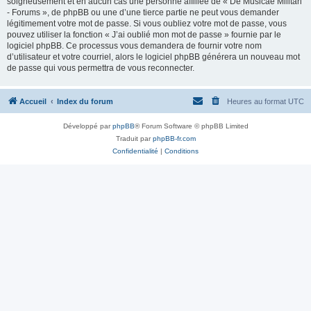
soigneusement et en aucun cas une personne affiliée de « De Musicae Militari
- Forums », de phpBB ou une d’une tierce partie ne peut vous demander
légitimement votre mot de passe. Si vous oubliez votre mot de passe, vous
pouvez utiliser la fonction « J’ai oublié mon mot de passe » fournie par le
logiciel phpBB. Ce processus vous demandera de fournir votre nom
d’utilisateur et votre courriel, alors le logiciel phpBB générera un nouveau mot
de passe qui vous permettra de vous reconnecter.
Accueil
Index du forum
Heures au format
UTC
Développé par
phpBB
® Forum Software © phpBB Limited
Traduit par
phpBB-fr.com
Confidentialité
|
Conditions