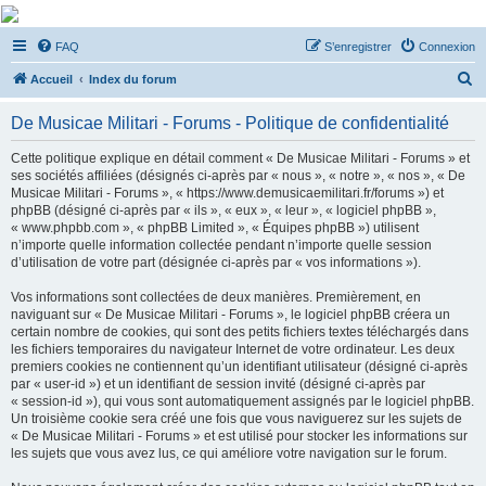
De Musicae Militari -
FAQ
S’enregistrer
Connexion
Forums
R
Forums de discussions
Accueil
Index du forum
e
De Musicae Militari - Forums - Politique de confidentialité
c
h
Cette politique explique en détail comment « De Musicae Militari - Forums » et
ses sociétés affiliées (désignés ci-après par « nous », « notre », « nos », « De
e
Musicae Militari - Forums », « https://www.demusicaemilitari.fr/forums ») et
r
phpBB (désigné ci-après par « ils », « eux », « leur », « logiciel phpBB »,
« www.phpbb.com », « phpBB Limited », « Équipes phpBB ») utilisent
c
n’importe quelle information collectée pendant n’importe quelle session
h
d’utilisation de votre part (désignée ci-après par « vos informations »).
e
Vos informations sont collectées de deux manières. Premièrement, en
r
naviguant sur « De Musicae Militari - Forums », le logiciel phpBB créera un
certain nombre de cookies, qui sont des petits fichiers textes téléchargés dans
les fichiers temporaires du navigateur Internet de votre ordinateur. Les deux
premiers cookies ne contiennent qu’un identifiant utilisateur (désigné ci-après
par « user-id ») et un identifiant de session invité (désigné ci-après par
« session-id »), qui vous sont automatiquement assignés par le logiciel phpBB.
Un troisième cookie sera créé une fois que vous naviguerez sur les sujets de
« De Musicae Militari - Forums » et est utilisé pour stocker les informations sur
les sujets que vous avez lus, ce qui améliore votre navigation sur le forum.