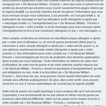
Nous pouvons également créer des cookies externes au logiciel phpBB tout en
naviguant sur « De Musicae Militari - Forums », bien que ceux-ci soient hors de
portée du document qui est prévu pour couvrir seulement les pages créées par
le logiciel phpBB. La seconde manière est de récupérer l’information que vous
nous envoyez et que nous collectons. Ceci peut être, et n’est pas limité à : la
publication de message en tant qu’utilisateur invité (désignée ci-après par
« messages invités »), l’enregistrement sur « De Musicae Militari - Forums »
(désignée ici par « votre compte ») et les messages que vous envoyez après
l’enregistrement et lors d’une connexion (désignés ici par « vos messages »).
Votre compte contiendra au minimum un identifiant unique (désigné ci-après
par « votre nom d’utilisateur »), un mot de passe personnel utilisé pour la
connexion à votre compte (désigné ci-après par « votre mot de passe »), et
une adresse courriel personnelle valide (désignée ci-après par « votre
courriel »). Vos informations pour votre compte sur « De Musicae Militari -
Forums » sont protégées par les lois de protection des données applicables
dans le pays qui nous héberge. Toute information en-dehors de votre nom
d’utilisateur, de votre mot de passe et de votre adresse courriel requise par
« De Musicae Militari - Forums » durant la procédure d’enregistrement, qu’elle
soit obligatoire ou non, reste à la discrétion de « De Musicae Militari -
Forums ». Dans tous les cas, vous pouvez choisir quelle information de votre
compte sera affichée publiquement. De plus, dans votre profil, vous pouvez
souscrire ou non à l’envoi automatique de courriel par le logiciel phpBB.
Votre mot de passe est crypté (hashage à sens unique) afin qu’il soit sécurisé.
Cependant, il est recommandé de ne pas utiliser le même mot de passe sur
plusieurs sites Internet différents. Votre mot de passe est le moyen d’accès à
votre compte sur « De Musicae Militari - Forums », conservez-le