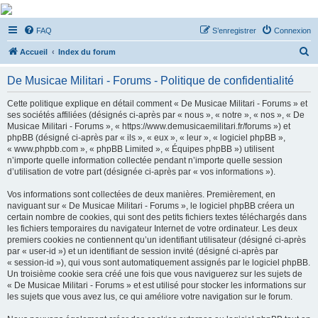
De Musicae Militari -
FAQ
S’enregistrer
Connexion
Forums
R
Forums de discussions
Accueil
Index du forum
e
De Musicae Militari - Forums - Politique de confidentialité
c
h
Cette politique explique en détail comment « De Musicae Militari - Forums » et
ses sociétés affiliées (désignés ci-après par « nous », « notre », « nos », « De
e
Musicae Militari - Forums », « https://www.demusicaemilitari.fr/forums ») et
r
phpBB (désigné ci-après par « ils », « eux », « leur », « logiciel phpBB »,
« www.phpbb.com », « phpBB Limited », « Équipes phpBB ») utilisent
c
n’importe quelle information collectée pendant n’importe quelle session
h
d’utilisation de votre part (désignée ci-après par « vos informations »).
e
Vos informations sont collectées de deux manières. Premièrement, en
r
naviguant sur « De Musicae Militari - Forums », le logiciel phpBB créera un
certain nombre de cookies, qui sont des petits fichiers textes téléchargés dans
les fichiers temporaires du navigateur Internet de votre ordinateur. Les deux
premiers cookies ne contiennent qu’un identifiant utilisateur (désigné ci-après
par « user-id ») et un identifiant de session invité (désigné ci-après par
« session-id »), qui vous sont automatiquement assignés par le logiciel phpBB.
Un troisième cookie sera créé une fois que vous naviguerez sur les sujets de
« De Musicae Militari - Forums » et est utilisé pour stocker les informations sur
les sujets que vous avez lus, ce qui améliore votre navigation sur le forum.