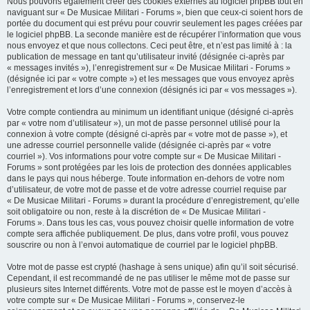
Nous pouvons également créer des cookies externes au logiciel phpBB tout en
naviguant sur « De Musicae Militari - Forums », bien que ceux-ci soient hors de
portée du document qui est prévu pour couvrir seulement les pages créées par
le logiciel phpBB. La seconde manière est de récupérer l’information que vous
nous envoyez et que nous collectons. Ceci peut être, et n’est pas limité à : la
publication de message en tant qu’utilisateur invité (désignée ci-après par
« messages invités »), l’enregistrement sur « De Musicae Militari - Forums »
(désignée ici par « votre compte ») et les messages que vous envoyez après
l’enregistrement et lors d’une connexion (désignés ici par « vos messages »).
Votre compte contiendra au minimum un identifiant unique (désigné ci-après
par « votre nom d’utilisateur »), un mot de passe personnel utilisé pour la
connexion à votre compte (désigné ci-après par « votre mot de passe »), et
une adresse courriel personnelle valide (désignée ci-après par « votre
courriel »). Vos informations pour votre compte sur « De Musicae Militari -
Forums » sont protégées par les lois de protection des données applicables
dans le pays qui nous héberge. Toute information en-dehors de votre nom
d’utilisateur, de votre mot de passe et de votre adresse courriel requise par
« De Musicae Militari - Forums » durant la procédure d’enregistrement, qu’elle
soit obligatoire ou non, reste à la discrétion de « De Musicae Militari -
Forums ». Dans tous les cas, vous pouvez choisir quelle information de votre
compte sera affichée publiquement. De plus, dans votre profil, vous pouvez
souscrire ou non à l’envoi automatique de courriel par le logiciel phpBB.
Votre mot de passe est crypté (hashage à sens unique) afin qu’il soit sécurisé.
Cependant, il est recommandé de ne pas utiliser le même mot de passe sur
plusieurs sites Internet différents. Votre mot de passe est le moyen d’accès à
votre compte sur « De Musicae Militari - Forums », conservez-le