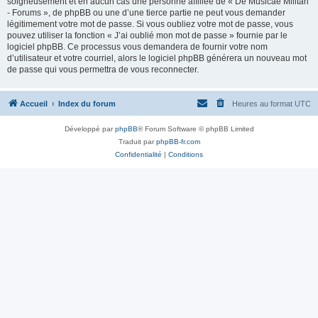
soigneusement et en aucun cas une personne affiliée de « De Musicae Militari
- Forums », de phpBB ou une d’une tierce partie ne peut vous demander
légitimement votre mot de passe. Si vous oubliez votre mot de passe, vous
pouvez utiliser la fonction « J’ai oublié mon mot de passe » fournie par le
logiciel phpBB. Ce processus vous demandera de fournir votre nom
d’utilisateur et votre courriel, alors le logiciel phpBB générera un nouveau mot
de passe qui vous permettra de vous reconnecter.
Accueil
Index du forum
Heures au format
UTC
Développé par
phpBB
® Forum Software © phpBB Limited
Traduit par
phpBB-fr.com
Confidentialité
|
Conditions