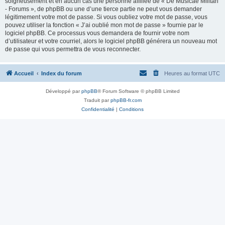
soigneusement et en aucun cas une personne affiliée de « De Musicae Militari
- Forums », de phpBB ou une d’une tierce partie ne peut vous demander
légitimement votre mot de passe. Si vous oubliez votre mot de passe, vous
pouvez utiliser la fonction « J’ai oublié mon mot de passe » fournie par le
logiciel phpBB. Ce processus vous demandera de fournir votre nom
d’utilisateur et votre courriel, alors le logiciel phpBB générera un nouveau mot
de passe qui vous permettra de vous reconnecter.
Accueil
Index du forum
Heures au format
UTC
Développé par
phpBB
® Forum Software © phpBB Limited
Traduit par
phpBB-fr.com
Confidentialité
|
Conditions