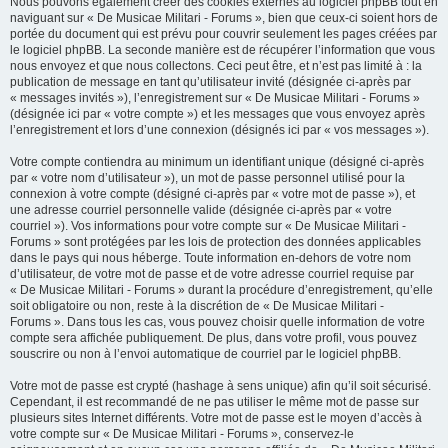
Nous pouvons également créer des cookies externes au logiciel phpBB tout en
naviguant sur « De Musicae Militari - Forums », bien que ceux-ci soient hors de
portée du document qui est prévu pour couvrir seulement les pages créées par
le logiciel phpBB. La seconde manière est de récupérer l’information que vous
nous envoyez et que nous collectons. Ceci peut être, et n’est pas limité à : la
publication de message en tant qu’utilisateur invité (désignée ci-après par
« messages invités »), l’enregistrement sur « De Musicae Militari - Forums »
(désignée ici par « votre compte ») et les messages que vous envoyez après
l’enregistrement et lors d’une connexion (désignés ici par « vos messages »).
Votre compte contiendra au minimum un identifiant unique (désigné ci-après
par « votre nom d’utilisateur »), un mot de passe personnel utilisé pour la
connexion à votre compte (désigné ci-après par « votre mot de passe »), et
une adresse courriel personnelle valide (désignée ci-après par « votre
courriel »). Vos informations pour votre compte sur « De Musicae Militari -
Forums » sont protégées par les lois de protection des données applicables
dans le pays qui nous héberge. Toute information en-dehors de votre nom
d’utilisateur, de votre mot de passe et de votre adresse courriel requise par
« De Musicae Militari - Forums » durant la procédure d’enregistrement, qu’elle
soit obligatoire ou non, reste à la discrétion de « De Musicae Militari -
Forums ». Dans tous les cas, vous pouvez choisir quelle information de votre
compte sera affichée publiquement. De plus, dans votre profil, vous pouvez
souscrire ou non à l’envoi automatique de courriel par le logiciel phpBB.
Votre mot de passe est crypté (hashage à sens unique) afin qu’il soit sécurisé.
Cependant, il est recommandé de ne pas utiliser le même mot de passe sur
plusieurs sites Internet différents. Votre mot de passe est le moyen d’accès à
votre compte sur « De Musicae Militari - Forums », conservez-le