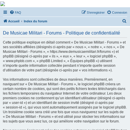
De Musicae Militari -
FAQ
S’enregistrer
Connexion
Forums
R
Forums de discussions
Accueil
Index du forum
e
De Musicae Militari - Forums - Politique de confidentialité
c
h
Cette politique explique en détail comment « De Musicae Militari - Forums » et
ses sociétés affiliées (désignés ci-après par « nous », « notre », « nos », « De
e
Musicae Militari - Forums », « https://www.demusicaemilitari.fr/forums ») et
r
phpBB (désigné ci-après par « ils », « eux », « leur », « logiciel phpBB »,
« www.phpbb.com », « phpBB Limited », « Équipes phpBB ») utilisent
c
n’importe quelle information collectée pendant n’importe quelle session
h
d’utilisation de votre part (désignée ci-après par « vos informations »).
e
Vos informations sont collectées de deux manières. Premièrement, en
r
naviguant sur « De Musicae Militari - Forums », le logiciel phpBB créera un
certain nombre de cookies, qui sont des petits fichiers textes téléchargés dans
les fichiers temporaires du navigateur Internet de votre ordinateur. Les deux
premiers cookies ne contiennent qu’un identifiant utilisateur (désigné ci-après
par « user-id ») et un identifiant de session invité (désigné ci-après par
« session-id »), qui vous sont automatiquement assignés par le logiciel phpBB.
Un troisième cookie sera créé une fois que vous naviguerez sur les sujets de
« De Musicae Militari - Forums » et est utilisé pour stocker les informations sur
les sujets que vous avez lus, ce qui améliore votre navigation sur le forum.