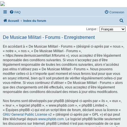
De Musicae Militari -
FAQ
Connexion
Forums
R
Forums de discussions
Accueil
Index du forum
e
Langue :
c
De Musicae Militari - Forums - Enregistrement
h
En accédant à « De Musicae Militari - Forums » (désigné ci-après par « nous »,
e
« notre », « nos », « De Musicae Militari - Forums »,
r
« https://www.demusicaemilitari.fr/forums »), vous acceptez d’être légalement
responsable des conditions suivantes. Si vous n’acceptez pas d’être
c
légalement responsable de toutes les conditions suivantes, alors n’accédez
h
pas et/ou n’utilisez pas « De Musicae Militari - Forums ». Nous pouvons
modifier celles-ci à n’importe quel moment et nous ferons tout pour que vous
e
en soyez informé, bien qu’il soit prudent de vérifier régulièrement celles-ci par
r
vous-même. Si vous continuez d’utiliser « De Musicae Militari - Forums » alors
que des changements ont été effectués, vous acceptez d’être légalement
responsable des conditions découlant des mises à jour et/ou modifications.
Nos forums sont développés par phpBB (désigné ci-après par « ils », « eux »,
« leur », « logiciel phpBB », « www.phpbb.com », « phpBB Limited »,
« Équipes phpBB ») qui est un script libre de forum, déclaré sous la licence «
GNU General Public License v2
» (désigné ci-après par « GPL ») et qui peut
être téléchargé depuis
www.phpbb.com
. Le logiciel phpBB facilite seulement
les discussions sur Internet. phpBB Limited n’est pas responsable de ce que