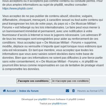
nous acceptons ou n’acceptons pas comme contenu ou conduite permis. Pour
de plus amples informations au sujet de phpBB, veuillez consulter :
https://www.phpbb.com/
.
Vous acceptez de ne pas publier de contenu abusif, obscène, vulgaire,
diffamatoire, choquant, menaçant, à caractère sexuel ou tout autre contenu qui
peut transgresser les lois de votre pays, du pays où « De Musicae Militari -
Forums » est hébergé ou les lois internationales. Le faire peut vous mener à
un bannissement immédiat et permanent, avec une notification à votre
fournisseur d’accès à Internet si nous le jugeons nécessaire. Les adresses IP
de tous les messages sont enregistrées pour aider au renforcement de ces
conditions. Vous acceptez que « De Musicae Militari - Forums » supprime,
modifie, déplace ou verrouille n’importe quel sujet lorsque nous estimons que
cela est nécessaire. En tant que membre, vous acceptez que toutes les
informations que vous avez saisies soient stockées dans notre base de
données. Bien que ces informations ne soient pas diffusées à une tierce partie
sans votre consentement, ni « De Musicae Militari - Forums », ni phpBB ne
pourront être tenus comme responsables en cas de tentative de piratage visant
à compromettre les données.
Accueil
Index du forum
Heures au format
UTC
Développé par
phpBB
® Forum Software © phpBB Limited
Traduit par
phpBB-fr.com