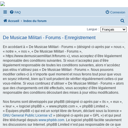
De Musicae Militari -
FAQ
Connexion
Forums
R
Forums de discussions
Accueil
Index du forum
e
Langue :
c
De Musicae Militari - Forums - Enregistrement
h
En accédant à « De Musicae Militari - Forums » (désigné ci-après par « nous »,
e
« notre », « nos », « De Musicae Militari - Forums »,
r
« https://www.demusicaemilitari.fr/forums »), vous acceptez d’être légalement
responsable des conditions suivantes. Si vous n’acceptez pas d’être
c
légalement responsable de toutes les conditions suivantes, alors n’accédez
h
pas et/ou n’utilisez pas « De Musicae Militari - Forums ». Nous pouvons
modifier celles-ci à n’importe quel moment et nous ferons tout pour que vous
e
en soyez informé, bien qu’il soit prudent de vérifier régulièrement celles-ci par
r
vous-même. Si vous continuez d’utiliser « De Musicae Militari - Forums » alors
que des changements ont été effectués, vous acceptez d’être légalement
responsable des conditions découlant des mises à jour et/ou modifications.
Nos forums sont développés par phpBB (désigné ci-après par « ils », « eux »,
« leur », « logiciel phpBB », « www.phpbb.com », « phpBB Limited »,
« Équipes phpBB ») qui est un script libre de forum, déclaré sous la licence «
GNU General Public License v2
» (désigné ci-après par « GPL ») et qui peut
être téléchargé depuis
www.phpbb.com
. Le logiciel phpBB facilite seulement
les discussions sur Internet. phpBB Limited n’est pas responsable de ce que