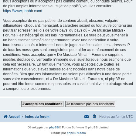
nous acceptons ou n’acceptons pas comme contenu ou conduite permis. Pour
de plus amples informations au sujet de phpBB, veuillez consulter :
https://www.phpbb.com/
.
Vous acceptez de ne pas publier de contenu abusif, obscène, vulgaire,
diffamatoire, choquant, menaçant, à caractère sexuel ou tout autre contenu qui
peut transgresser les lois de votre pays, du pays où « De Musicae Militari -
Forums » est hébergé ou les lois internationales. Le faire peut vous mener à
un bannissement immédiat et permanent, avec une notification à votre
fournisseur d’accès à Internet si nous le jugeons nécessaire. Les adresses IP
de tous les messages sont enregistrées pour aider au renforcement de ces
conditions. Vous acceptez que « De Musicae Militari - Forums » supprime,
modifie, déplace ou verrouille n’importe quel sujet lorsque nous estimons que
cela est nécessaire. En tant que membre, vous acceptez que toutes les
informations que vous avez saisies soient stockées dans notre base de
données. Bien que ces informations ne soient pas diffusées à une tierce partie
sans votre consentement, ni « De Musicae Militari - Forums », ni phpBB ne
pourront être tenus comme responsables en cas de tentative de piratage visant
à compromettre les données.
Accueil
Index du forum
Heures au format
UTC
Développé par
phpBB
® Forum Software © phpBB Limited
Traduit par
phpBB-fr.com