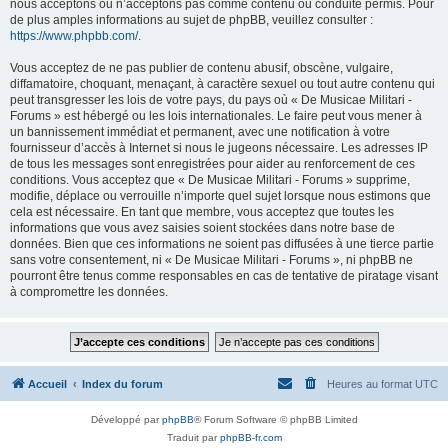
nous acceptons ou n’acceptons pas comme contenu ou conduite permis. Pour
de plus amples informations au sujet de phpBB, veuillez consulter :
https://www.phpbb.com/
.
Vous acceptez de ne pas publier de contenu abusif, obscène, vulgaire,
diffamatoire, choquant, menaçant, à caractère sexuel ou tout autre contenu qui
peut transgresser les lois de votre pays, du pays où « De Musicae Militari -
Forums » est hébergé ou les lois internationales. Le faire peut vous mener à
un bannissement immédiat et permanent, avec une notification à votre
fournisseur d’accès à Internet si nous le jugeons nécessaire. Les adresses IP
de tous les messages sont enregistrées pour aider au renforcement de ces
conditions. Vous acceptez que « De Musicae Militari - Forums » supprime,
modifie, déplace ou verrouille n’importe quel sujet lorsque nous estimons que
cela est nécessaire. En tant que membre, vous acceptez que toutes les
informations que vous avez saisies soient stockées dans notre base de
données. Bien que ces informations ne soient pas diffusées à une tierce partie
sans votre consentement, ni « De Musicae Militari - Forums », ni phpBB ne
pourront être tenus comme responsables en cas de tentative de piratage visant
à compromettre les données.
Accueil
Index du forum
Heures au format
UTC
Développé par
phpBB
® Forum Software © phpBB Limited
Traduit par
phpBB-fr.com