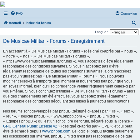
De Musicae Militari -
FAQ
Connexion
Forums
R
Forums de discussions
Accueil
Index du forum
e
Langue :
c
De Musicae Militari - Forums - Enregistrement
h
En accédant à « De Musicae Militari - Forums » (désigné ci-après par « nous »,
e
« notre », « nos », « De Musicae Militari - Forums »,
r
« https://www.demusicaemilitari.fr/forums »), vous acceptez d’être légalement
responsable des conditions suivantes. Si vous n’acceptez pas d’être
c
légalement responsable de toutes les conditions suivantes, alors n’accédez
h
pas et/ou n’utilisez pas « De Musicae Militari - Forums ». Nous pouvons
modifier celles-ci à n’importe quel moment et nous ferons tout pour que vous
e
en soyez informé, bien qu’il soit prudent de vérifier régulièrement celles-ci par
r
vous-même. Si vous continuez d’utiliser « De Musicae Militari - Forums » alors
que des changements ont été effectués, vous acceptez d’être légalement
responsable des conditions découlant des mises à jour et/ou modifications.
Nos forums sont développés par phpBB (désigné ci-après par « ils », « eux »,
« leur », « logiciel phpBB », « www.phpbb.com », « phpBB Limited »,
« Équipes phpBB ») qui est un script libre de forum, déclaré sous la licence «
GNU General Public License v2
» (désigné ci-après par « GPL ») et qui peut
être téléchargé depuis
www.phpbb.com
. Le logiciel phpBB facilite seulement
les discussions sur Internet. phpBB Limited n’est pas responsable de ce que