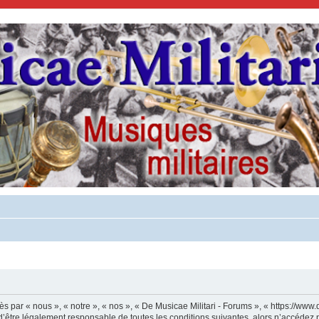
s par « nous », « notre », « nos », « De Musicae Militari - Forums », « https://www.
’être légalement responsable de toutes les conditions suivantes, alors n’accédez p