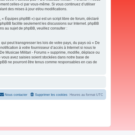
ement celles-ci par vous-même. Si vous continuez d’utiliser
ant des mises à jour et/ou modifications.
 « Équipes phpBB ») qui est un script libre de forum, déclaré
l phpBB facilite seulement les discussions sur Internet. phpBB
 au sujet de phpBB, veuillez consulter :
qui peut transgresser les lois de votre pays, du pays où « De
tification à votre fournisseur d’accès à Internet si nous le
De Musicae Militari - Forums » supprime, modifie, déplace ou
e vous avez saisies soient stockées dans notre base de
i phpBB ne pourront être tenus comme responsables en cas de
Nous contacter
Supprimer les cookies
Heures au format
UTC