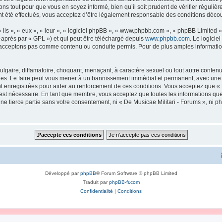
ns tout pour que vous en soyez informé, bien qu’il soit prudent de vérifier régulièr
 été effectués, vous acceptez d’être légalement responsable des conditions découl
ls », « eux », « leur », « logiciel phpBB », « www.phpbb.com », « phpBB Limited »,
-après par « GPL ») et qui peut être téléchargé depuis
www.phpbb.com
. Le logicie
acceptons pas comme contenu ou conduite permis. Pour de plus amples informations
lgaire, diffamatoire, choquant, menaçant, à caractère sexuel ou tout autre contenu 
ales. Le faire peut vous mener à un bannissement immédiat et permanent, avec une no
 enregistrées pour aider au renforcement de ces conditions. Vous acceptez que « 
 est nécessaire. En tant que membre, vous acceptez que toutes les informations qu
une tierce partie sans votre consentement, ni « De Musicae Militari - Forums », n
Développé par
phpBB
® Forum Software © phpBB Limited
Traduit par
phpBB-fr.com
Confidentialité
|
Conditions