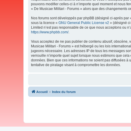
pouvons modifier celles-ci à n’importe quel moment et nous fero
« De Musicae Militari - Forums » alors que des changements ont
Nos forums sont développés par phpBB (désigné ci-après par « i
sous la licence «
GNU General Public License v2
» (désigné ci
Limited n’est pas responsable de ce que nous acceptons ou n’
https://www.phpbb.com/
.
Vous acceptez de ne pas publier de contenu abusif, obscène, vu
Musicae Militari - Forums » est hébergé ou les lois internation
jugeons nécessaire. Les adresses IP de tous les messages sont
verrouille n’importe quel sujet lorsque nous estimons que cela
données. Bien que ces informations ne soient pas diffusées à 
tentative de piratage visant à compromettre les données.
Accueil
Index du forum