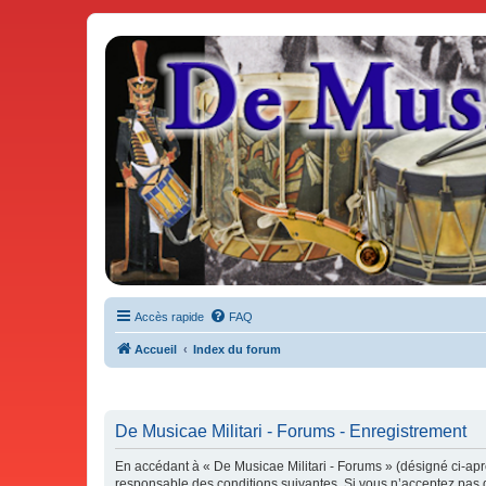
De Musicae Militari - Forums
Forums de discussions
Accès rapide
FAQ
Accueil
Index du forum
De Musicae Militari - Forums - Enregistrement
En accédant à « De Musicae Militari - Forums » (désigné ci-aprè
responsable des conditions suivantes. Si vous n’acceptez pas d