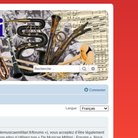
Rechercher
Recherche avancée
Connexion
Langue :
demusicaemilitari.fr/forums »), vous acceptez d’être légalement
as et/ou n’utilisez pas « De Musicae Militari - Forums ». Nous