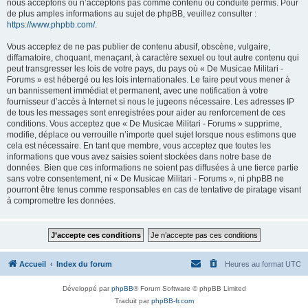
nous acceptons ou n’acceptons pas comme contenu ou conduite permis. Pour
de plus amples informations au sujet de phpBB, veuillez consulter :
https://www.phpbb.com/
.
Vous acceptez de ne pas publier de contenu abusif, obscène, vulgaire,
diffamatoire, choquant, menaçant, à caractère sexuel ou tout autre contenu qui
peut transgresser les lois de votre pays, du pays où « De Musicae Militari -
Forums » est hébergé ou les lois internationales. Le faire peut vous mener à
un bannissement immédiat et permanent, avec une notification à votre
fournisseur d’accès à Internet si nous le jugeons nécessaire. Les adresses IP
de tous les messages sont enregistrées pour aider au renforcement de ces
conditions. Vous acceptez que « De Musicae Militari - Forums » supprime,
modifie, déplace ou verrouille n’importe quel sujet lorsque nous estimons que
cela est nécessaire. En tant que membre, vous acceptez que toutes les
informations que vous avez saisies soient stockées dans notre base de
données. Bien que ces informations ne soient pas diffusées à une tierce partie
sans votre consentement, ni « De Musicae Militari - Forums », ni phpBB ne
pourront être tenus comme responsables en cas de tentative de piratage visant
à compromettre les données.
Accueil
Index du forum
Heures au format
UTC
Développé par
phpBB
® Forum Software © phpBB Limited
Traduit par
phpBB-fr.com