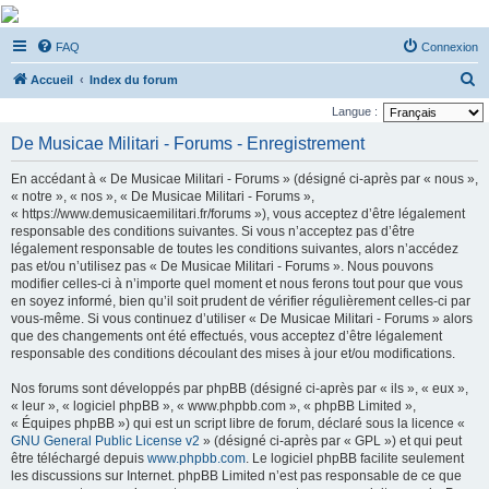
De Musicae Militari -
FAQ
Connexion
Forums
R
Forums de discussions
Accueil
Index du forum
e
Langue :
c
De Musicae Militari - Forums - Enregistrement
h
En accédant à « De Musicae Militari - Forums » (désigné ci-après par « nous »,
e
« notre », « nos », « De Musicae Militari - Forums »,
r
« https://www.demusicaemilitari.fr/forums »), vous acceptez d’être légalement
responsable des conditions suivantes. Si vous n’acceptez pas d’être
c
légalement responsable de toutes les conditions suivantes, alors n’accédez
h
pas et/ou n’utilisez pas « De Musicae Militari - Forums ». Nous pouvons
modifier celles-ci à n’importe quel moment et nous ferons tout pour que vous
e
en soyez informé, bien qu’il soit prudent de vérifier régulièrement celles-ci par
r
vous-même. Si vous continuez d’utiliser « De Musicae Militari - Forums » alors
que des changements ont été effectués, vous acceptez d’être légalement
responsable des conditions découlant des mises à jour et/ou modifications.
Nos forums sont développés par phpBB (désigné ci-après par « ils », « eux »,
« leur », « logiciel phpBB », « www.phpbb.com », « phpBB Limited »,
« Équipes phpBB ») qui est un script libre de forum, déclaré sous la licence «
GNU General Public License v2
» (désigné ci-après par « GPL ») et qui peut
être téléchargé depuis
www.phpbb.com
. Le logiciel phpBB facilite seulement
les discussions sur Internet. phpBB Limited n’est pas responsable de ce que