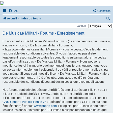
De Musicae Militari -
FAQ
Connexion
Forums
R
Forums de discussions
Accueil
Index du forum
e
Langue :
c
De Musicae Militari - Forums - Enregistrement
h
En accédant à « De Musicae Militari - Forums » (désigné ci-après par « nous »,
e
« notre », « nos », « De Musicae Militari - Forums »,
r
« https://www.demusicaemilitari.fr/forums »), vous acceptez d’être légalement
responsable des conditions suivantes. Si vous n’acceptez pas d’être
c
légalement responsable de toutes les conditions suivantes, alors n’accédez
h
pas et/ou n’utilisez pas « De Musicae Militari - Forums ». Nous pouvons
modifier celles-ci à n’importe quel moment et nous ferons tout pour que vous
e
en soyez informé, bien qu’il soit prudent de vérifier régulièrement celles-ci par
r
vous-même. Si vous continuez d’utiliser « De Musicae Militari - Forums » alors
que des changements ont été effectués, vous acceptez d’être légalement
responsable des conditions découlant des mises à jour et/ou modifications.
Nos forums sont développés par phpBB (désigné ci-après par « ils », « eux »,
« leur », « logiciel phpBB », « www.phpbb.com », « phpBB Limited »,
« Équipes phpBB ») qui est un script libre de forum, déclaré sous la licence «
GNU General Public License v2
» (désigné ci-après par « GPL ») et qui peut
être téléchargé depuis
www.phpbb.com
. Le logiciel phpBB facilite seulement
les discussions sur Internet. phpBB Limited n’est pas responsable de ce que