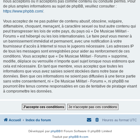
nous acceptons ou n’acceptons pas comme contenu ou conduite permis. Pour
de plus amples informations au sujet de phpBB, veuillez consulter :
https://www.phpbb.com/
.
Vous acceptez de ne pas publier de contenu abusif, obscène, vulgaire,
diffamatoire, choquant, menaçant, à caractère sexuel ou tout autre contenu qui
peut transgresser les lois de votre pays, du pays où « De Musicae Militari -
Forums » est hébergé ou les lois internationales. Le faire peut vous mener à
un bannissement immédiat et permanent, avec une notification à votre
fournisseur d’accès à Internet si nous le jugeons nécessaire. Les adresses IP
de tous les messages sont enregistrées pour aider au renforcement de ces
conditions. Vous acceptez que « De Musicae Militari - Forums » supprime,
modifie, déplace ou verrouille n’importe quel sujet lorsque nous estimons que
cela est nécessaire. En tant que membre, vous acceptez que toutes les
informations que vous avez saisies soient stockées dans notre base de
données. Bien que ces informations ne soient pas diffusées à une tierce partie
sans votre consentement, ni « De Musicae Militari - Forums », ni phpBB ne
pourront être tenus comme responsables en cas de tentative de piratage visant
à compromettre les données.
Accueil
Index du forum
Heures au format
UTC
Développé par
phpBB
® Forum Software © phpBB Limited
Traduit par
phpBB-fr.com