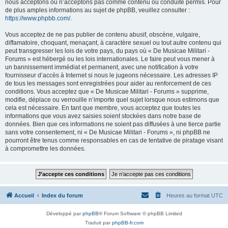
nous acceptons ou n’acceptons pas comme contenu ou conduite permis. Pour
de plus amples informations au sujet de phpBB, veuillez consulter :
https://www.phpbb.com/
.
Vous acceptez de ne pas publier de contenu abusif, obscène, vulgaire,
diffamatoire, choquant, menaçant, à caractère sexuel ou tout autre contenu qui
peut transgresser les lois de votre pays, du pays où « De Musicae Militari -
Forums » est hébergé ou les lois internationales. Le faire peut vous mener à
un bannissement immédiat et permanent, avec une notification à votre
fournisseur d’accès à Internet si nous le jugeons nécessaire. Les adresses IP
de tous les messages sont enregistrées pour aider au renforcement de ces
conditions. Vous acceptez que « De Musicae Militari - Forums » supprime,
modifie, déplace ou verrouille n’importe quel sujet lorsque nous estimons que
cela est nécessaire. En tant que membre, vous acceptez que toutes les
informations que vous avez saisies soient stockées dans notre base de
données. Bien que ces informations ne soient pas diffusées à une tierce partie
sans votre consentement, ni « De Musicae Militari - Forums », ni phpBB ne
pourront être tenus comme responsables en cas de tentative de piratage visant
à compromettre les données.
Accueil
Index du forum
Heures au format
UTC
Développé par
phpBB
® Forum Software © phpBB Limited
Traduit par
phpBB-fr.com