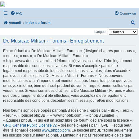
De Musicae Militari -
FAQ
Connexion
Forums
R
Forums de discussions
Accueil
Index du forum
e
Langue :
c
De Musicae Militari - Forums - Enregistrement
h
En accédant à « De Musicae Militari - Forums » (désigné ci-après par « nous »,
e
« notre », « nos », « De Musicae Militari - Forums »,
r
« https://www.demusicaemilitari.fr/forums »), vous acceptez d’être légalement
responsable des conditions suivantes. Si vous n’acceptez pas d’être
c
légalement responsable de toutes les conditions suivantes, alors n’accédez
h
pas et/ou n’utilisez pas « De Musicae Militari - Forums ». Nous pouvons
modifier celles-ci à n’importe quel moment et nous ferons tout pour que vous
e
en soyez informé, bien qu’il soit prudent de vérifier régulièrement celles-ci par
r
vous-même. Si vous continuez d’utiliser « De Musicae Militari - Forums » alors
que des changements ont été effectués, vous acceptez d’être légalement
responsable des conditions découlant des mises à jour et/ou modifications.
Nos forums sont développés par phpBB (désigné ci-après par « ils », « eux »,
« leur », « logiciel phpBB », « www.phpbb.com », « phpBB Limited »,
« Équipes phpBB ») qui est un script libre de forum, déclaré sous la licence «
GNU General Public License v2
» (désigné ci-après par « GPL ») et qui peut
être téléchargé depuis
www.phpbb.com
. Le logiciel phpBB facilite seulement
les discussions sur Internet. phpBB Limited n’est pas responsable de ce que