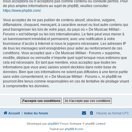
nous acceptons ou n’acceptons pas comme contenu ou conduite permis. Pour
de plus amples informations au sujet de phpBB, veuillez consulter :
https://www.phpbb.com/
.
Vous acceptez de ne pas publier de contenu abusif, obscène, vulgaire,
diffamatoire, choquant, menaçant, à caractère sexuel ou tout autre contenu qui
peut transgresser les lois de votre pays, du pays où « De Musicae Militari -
Forums » est hébergé ou les lois internationales. Le faire peut vous mener à
un bannissement immédiat et permanent, avec une notification à votre
fournisseur d’accès à Internet si nous le jugeons nécessaire. Les adresses IP
de tous les messages sont enregistrées pour aider au renforcement de ces
conditions. Vous acceptez que « De Musicae Militari - Forums » supprime,
modifie, déplace ou verrouille n’importe quel sujet lorsque nous estimons que
cela est nécessaire. En tant que membre, vous acceptez que toutes les
informations que vous avez saisies soient stockées dans notre base de
données. Bien que ces informations ne soient pas diffusées à une tierce partie
sans votre consentement, ni « De Musicae Militari - Forums », ni phpBB ne
pourront être tenus comme responsables en cas de tentative de piratage visant
à compromettre les données.
Accueil
Index du forum
Heures au format
UTC
Développé par
phpBB
® Forum Software © phpBB Limited
Traduit par
phpBB-fr.com