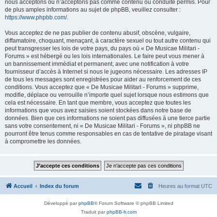
nous acceptons ou n’acceptons pas comme contenu ou conduite permis. Pour
de plus amples informations au sujet de phpBB, veuillez consulter :
https://www.phpbb.com/
.
Vous acceptez de ne pas publier de contenu abusif, obscène, vulgaire,
diffamatoire, choquant, menaçant, à caractère sexuel ou tout autre contenu qui
peut transgresser les lois de votre pays, du pays où « De Musicae Militari -
Forums » est hébergé ou les lois internationales. Le faire peut vous mener à
un bannissement immédiat et permanent, avec une notification à votre
fournisseur d’accès à Internet si nous le jugeons nécessaire. Les adresses IP
de tous les messages sont enregistrées pour aider au renforcement de ces
conditions. Vous acceptez que « De Musicae Militari - Forums » supprime,
modifie, déplace ou verrouille n’importe quel sujet lorsque nous estimons que
cela est nécessaire. En tant que membre, vous acceptez que toutes les
informations que vous avez saisies soient stockées dans notre base de
données. Bien que ces informations ne soient pas diffusées à une tierce partie
sans votre consentement, ni « De Musicae Militari - Forums », ni phpBB ne
pourront être tenus comme responsables en cas de tentative de piratage visant
à compromettre les données.
Accueil
Index du forum
Heures au format
UTC
Développé par
phpBB
® Forum Software © phpBB Limited
Traduit par
phpBB-fr.com