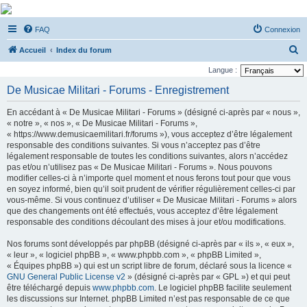
De Musicae Militari -
FAQ
Connexion
Forums
R
Forums de discussions
Accueil
Index du forum
e
Langue :
c
De Musicae Militari - Forums - Enregistrement
h
En accédant à « De Musicae Militari - Forums » (désigné ci-après par « nous »,
e
« notre », « nos », « De Musicae Militari - Forums »,
r
« https://www.demusicaemilitari.fr/forums »), vous acceptez d’être légalement
responsable des conditions suivantes. Si vous n’acceptez pas d’être
c
légalement responsable de toutes les conditions suivantes, alors n’accédez
h
pas et/ou n’utilisez pas « De Musicae Militari - Forums ». Nous pouvons
modifier celles-ci à n’importe quel moment et nous ferons tout pour que vous
e
en soyez informé, bien qu’il soit prudent de vérifier régulièrement celles-ci par
r
vous-même. Si vous continuez d’utiliser « De Musicae Militari - Forums » alors
que des changements ont été effectués, vous acceptez d’être légalement
responsable des conditions découlant des mises à jour et/ou modifications.
Nos forums sont développés par phpBB (désigné ci-après par « ils », « eux »,
« leur », « logiciel phpBB », « www.phpbb.com », « phpBB Limited »,
« Équipes phpBB ») qui est un script libre de forum, déclaré sous la licence «
GNU General Public License v2
» (désigné ci-après par « GPL ») et qui peut
être téléchargé depuis
www.phpbb.com
. Le logiciel phpBB facilite seulement
les discussions sur Internet. phpBB Limited n’est pas responsable de ce que